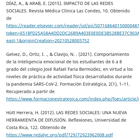
DÍAZ, A., & ARAB, E. (2015). IMPACTO DE LAS REDES
SOCIALES. Revista Médica Clínica Las Condes, 10. Obtenido
de
https://reader.elsevier.com/reader/sd/pii/S0716864015000048
token=6518FD25A58A4DD2DC26B9A403E0E0DE3B528BE37C903A
east-1&originCreation=20210528005752
Gelvez, D., Ortiz, I. ., & Clavijo, N. . (2021). Comportamiento
de la inteligencia emocional de los estudiantes de 6 a 8
grado del colegio José Rafael Faria Bermúdez, en virtud a los
niveles de práctica de actividad física desarrollados durante
la pandemia SARS-CoV-2. Formación Estratégica, 2(1), 1–11.
Recuperado a partir de
https://www.formacionestrategica.com/index.php/foes/article/
Hütt Herrera, H. (2012). LAS REDES SOCIALES: UNA NUEVA
HERRAMIENTA DE DIFUSIÓN. Reflexiones, Universidad de
Costa Rica, 122. Obtenido de
https://www.redalyc.org/pdf/729/72923962008.pdf