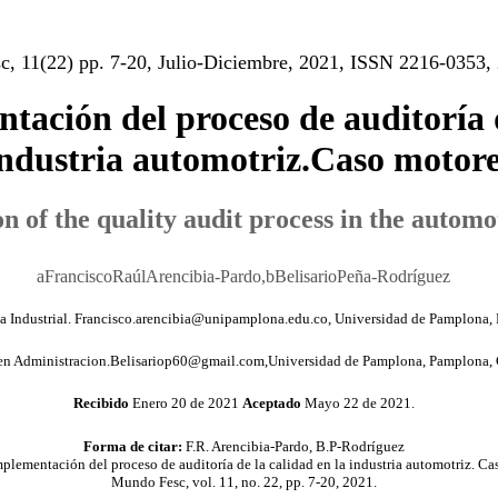
, 11(22) pp. 7-20, Julio-Diciembre, 2021, ISSN 2216-0353,
tación del proceso de auditoría d
ndustria automotriz.Caso motor
 of the quality audit process in the automo
aFranciscoRaúlArencibia-Pardo,bBelisarioPeña-Rodríguez
ia Industrial. Francisco.arencibia@unipamplona.edu.co, Universidad de Pamplona
en Administracion.Belisariop60@gmail.com,Universidad de Pamplona, Pamplona,
Recibido
Enero 20 de 2021
Aceptado
Mayo 22 de 2021.
Forma de citar:
F.R. Arencibia-Pardo, B.P-Rodríguez
mplementación del proceso de auditoría de la calidad en la industria automotriz. C
Mundo Fesc, vol. 11, no. 22, pp. 7-20, 2021.