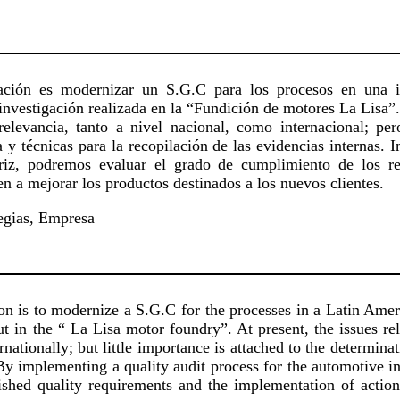
gación es modernizar un S.G.C para los procesos en una i
investigación realizada en la “Fundición de motores La Lisa”. 
elevancia, tanto a nivel nacional, como internacional; pe
a y técnicas para la recopilación de las evidencias internas
triz, podremos evaluar el grado de cumplimiento de los req
 a mejorar los productos destinados a los nuevos clientes.
egias, Empresa
ion is to modernize a S.G.C for the processes in a Latin Amer
out in the “ La Lisa motor foundry”. At present, the issues r
nationally; but little importance is attached to the determinat
By implementing a quality audit process for the automotive in
ished quality requirements and the implementation of actio