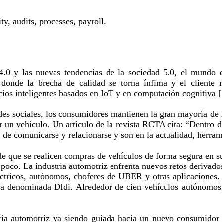
y, audits, processes, payroll.
 4.0 y las nuevas tendencias de la sociedad 5.0, el mundo 
donde la brecha de calidad se torna ínfima y el cliente m
ios inteligentes basados en IoT y en computación cognitiva [
edes sociales, los consumidores mantienen la gran mayoría de
 un vehículo. Un artículo de la revista RCTA cita: “Dentro de
 de comunicarse y relacionarse y son en la actualidad, herra
de que se realicen compras de vehículos de forma segura en sus
oco. La industria automotriz enfrenta nuevos retos derivados
eléctricos, autónomos, choferes de UBER y otras aplicaciones.
a denominada DIdi. Alrededor de cien vehículos autónomos,
tria automotriz va siendo guiada hacia un nuevo consumidor 