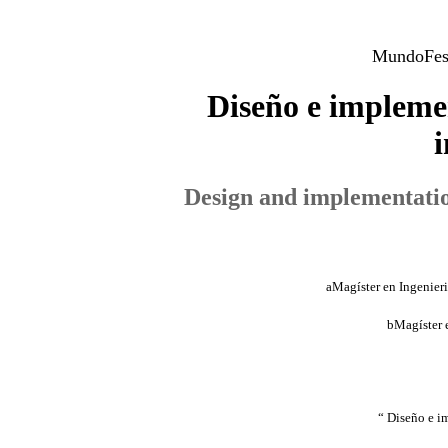
MundoFesc
Diseño e implemen
i
Design and implementation
aMagíster en Ingenier
bMagíster 
“ Diseño e i