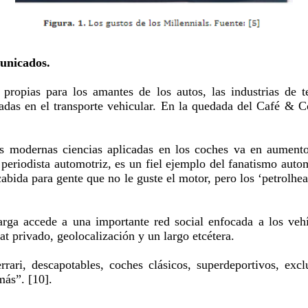
unicados.
 propias para los amantes de los autos, las industrias de t
cadas en el transporte vehicular. En la quedada del Café & C
ás modernas ciencias aplicadas en los coches va en aument
eriodista automotriz, es un fiel ejemplo del fanatismo auto
abida para gente que no le guste el motor, pero los ‘petrolh
arga accede a una importante red social enfocada a los veh
t privado, geolocalización y un largo etcétera.
ari, descapotables, coches clásicos, superdeportivos, exclu
ás”. [10].