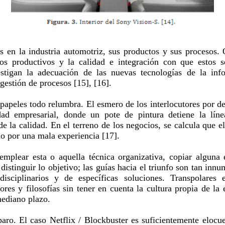
os en la industria automotriz, sus productos y sus procesos.
sos productivos y la calidad e integración con que estos s
tigan la adecuación de las nuevas tecnologías de la inf
gestión de procesos [15], [16].
 papeles todo relumbra. El esmero de los interlocutores por d
idad empresarial, donde un pote de pintura detiene la lín
 de la calidad. En el terreno de los negocios, se calcula que e
o por una mala experiencia [17].
mplear esta o aquella técnica organizativa, copiar alguna 
distinguir lo objetivo; las guías hacia el triunfo son tan inn
disciplinarios y de específicas soluciones. Transpolares
ores y filosofías sin tener en cuenta la cultura propia de la
mediano plazo.
paro. El caso Netflix / Blockbuster es suficientemente elocu