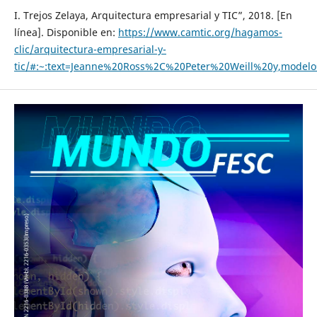
I. Trejos Zelaya, Arquitectura empresarial y TIC”, 2018. [En
línea]. Disponible en:
https://www.camtic.org/hagamos-
clic/arquitectura-empresarial-y-
tic/#:~:text=Jeanne%20Ross%2C%20Peter%20Weill%20y,mod