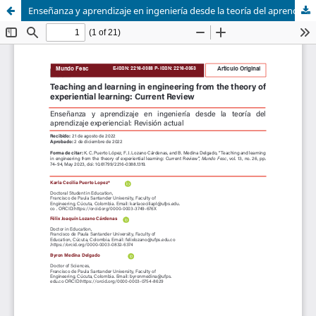
Enseñanza y aprendizaje en ingeniería desde la teoría del aprendizaje experiencial: revisión Actual