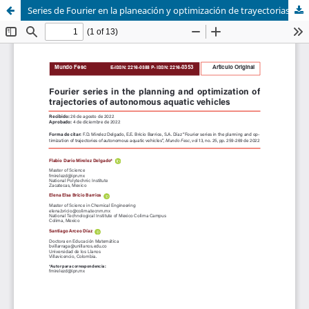
Series de Fourier en la planeación y optimización de trayectorias de vehículos acuáticos autónomos