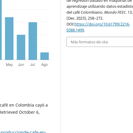
de regresión basado en máquinas de
aprendizaje utilizando datos estadísti
del café Colombiano.
Mundo FESC
. 13
(Dec. 2023), 258–272.
DOI:
https://doi.org/10.61799/2216-
0388.1499
.
Más formatos de cita
e café en Colombia cayó a
 Retrieved October 6,
a-produccionde-cafe-en-