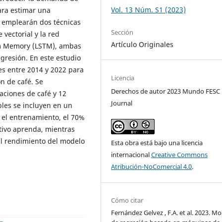
Vol. 13 Núm. S1 (2023)
ara estimar una
se emplearán dos técnicas
Sección
vectorial y la red
Artículo Originales
rm Memory (LSTM), ambas
gresión. En este estudio
es entre 2014 y 2022 para
Licencia
n de café. Se
Derechos de autor 2023 Mundo FESC
taciones de café y 12
Journal
bles se incluyen en un
 el entrenamiento, el 70%
tivo aprenda, mientras
 el rendimiento del modelo
Esta obra está bajo una licencia
internacional
Creative Commons
Atribución-NoComercial 4.0
.
Cómo citar
Fernández Gelvez , F.A. et al. 2023. M