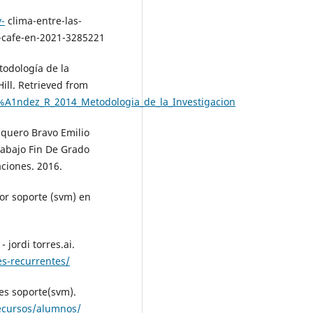
-
clima-entre-las-
e-cafe-en-2021-3285221
todología de la
ill. Retrieved from
A1ndez_R_2014_Metodologia_de_la_Investigacion
nquero Bravo Emilio
rabajo Fin De Grado
ciones. 2016.
tor soporte (svm) en
 jordi torres.ai.
es-recurrentes/
es soporte(svm).
ecursos/alumnos/