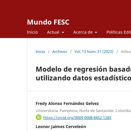
Mundo FESC
Inicio
Actual
Acerca de
Políticas Edi
Inicio
/
Archivos
/
Vol. 13 Núm. S1 (2023)
/
Artícu
Modelo de regresión basad
utilizando datos estadístic
Fredy Alonso Fernández Gelvez
Universitaria. Pamplona, Norte de Santander, Colombi
https://orcid.org/0009-0008-8452-128X
Leonor Jaimes Cerveleón