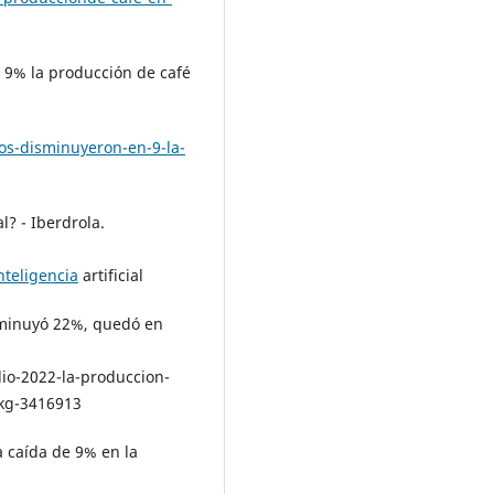
 9% la producción de café
os-disminuyeron-en-9-la-
al? - Iberdrola.
nteligencia
artificial
isminuyó 22%, quedó en
lio-2022-la-produccion-
-kg-3416913
la caída de 9% en la