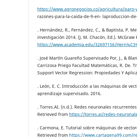
https://www.agronegocios.co/agricultura/paro-y
razones-para-la-caida-de-9-en- laproduccion-d
. Hernández, R., Fernández, C., & Baptista, P. Me
investigación 2014. (J. M. Chacón, Ed.). McGraw H
https://www.academia.edu/32697156/Hern%C3%
. José Martín Guareño Supervisado Por, J., & Bla
Carrizosa Priego Facultad Matemáticas, R. De. T
Support Vector Regression: Propiedades Y Aplica
. León, E. C. Introducción a las máquinas de vec
aprendizaje supervisado. 2016.
. Torres.AI. (n.d.). Redes neuronales recurrentes -
Retrieved from
https://torres.ai/redes-neuronal
. Carmona, E. Tutorial sobre máquinas de vector
Retrieved from
https://www.cartagena99.com/r