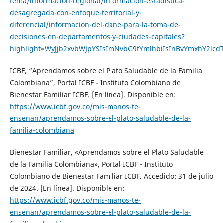
tema/informacion-regional/informacion-estadistica-
desagregada-con-enfoque-territorial-y-
diferencial/informacion-del-dane-para-la-toma-de-
decisiones-en-departamentos-y-ciudades-capitales?
highlight=WyJjb2xvbWJpYSIsImNvbG9tYmlhbiIsInBvYmxhY2lcd
ICBF, “Aprendamos sobre el Plato Saludable de la Familia
Colombiana”, Portal ICBF - Instituto Colombiano de
Bienestar Familiar ICBF. [En línea]. Disponible en:
https://www.icbf.gov.co/mis-manos-te-
ensenan/aprendamos-sobre-el-plato-saludable-de-la-
familia-colombiana
Bienestar Familiar, «Aprendamos sobre el Plato Saludable
de la Familia Colombiana», Portal ICBF - Instituto
Colombiano de Bienestar Familiar ICBF. Accedido: 31 de julio
de 2024. [En línea]. Disponible en:
https://www.icbf.gov.co/mis-manos-te-
ensenan/aprendamos-sobre-el-plato-saludable-de-la-