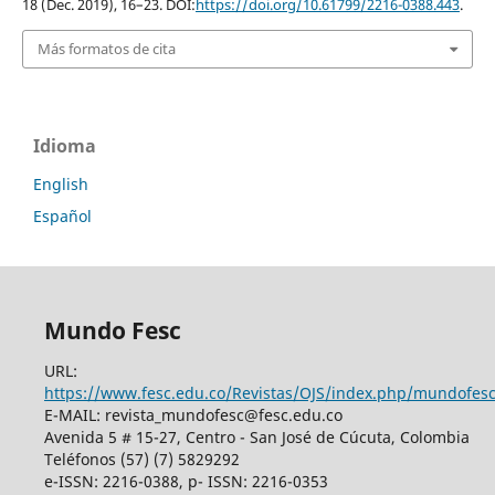
18 (Dec. 2019), 16–23. DOI:
https://doi.org/10.61799/2216-0388.443
.
Más formatos de cita
Idioma
English
Español
Mundo Fesc
URL:
https://www.fesc.edu.co/Revistas/OJS/index.php/mundofes
E-MAIL: revista_mundofesc@fesc.edu.co
Avenida 5 # 15-27, Centro - San José de Cúcuta, Colombia
Teléfonos (57) (7) 5829292
e-ISSN: 2216-0388, p- ISSN: 2216-0353