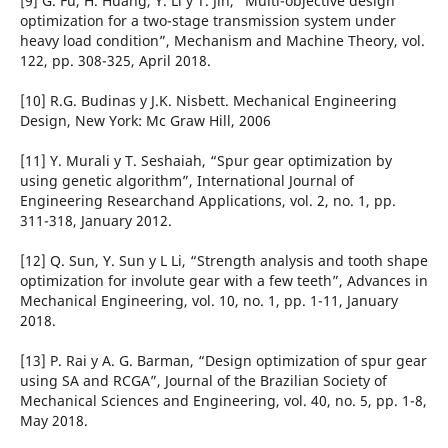
[9] G. Fu, H. Huang, Y. Li y T. Jin, “Multi-objective design
optimization for a two-stage transmission system under
heavy load condition”, Mechanism and Machine Theory, vol.
122, pp. 308-325, April 2018.
[10] R.G. Budinas y J.K. Nisbett. Mechanical Engineering
Design, New York: Mc Graw Hill, 2006
[11] Y. Murali y T. Seshaiah, “Spur gear optimization by
using genetic algorithm”, International Journal of
Engineering Researchand Applications, vol. 2, no. 1, pp.
311-318, January 2012.
[12] Q. Sun, Y. Sun y L Li, “Strength analysis and tooth shape
optimization for involute gear with a few teeth”, Advances in
Mechanical Engineering, vol. 10, no. 1, pp. 1-11, January
2018.
[13] P. Rai y A. G. Barman, “Design optimization of spur gear
using SA and RCGA”, Journal of the Brazilian Society of
Mechanical Sciences and Engineering, vol. 40, no. 5, pp. 1-8,
May 2018.