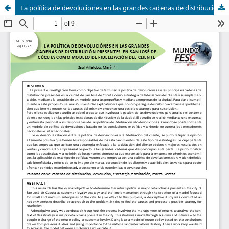
La política de devoluciones en las grandes cadenas de distribución presentes en San José de Cúcuta como modelo de fidelización del cliente