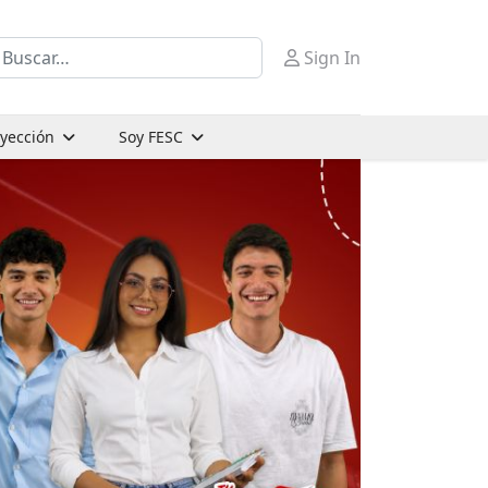
uscar
Sign In
oyección
Soy FESC