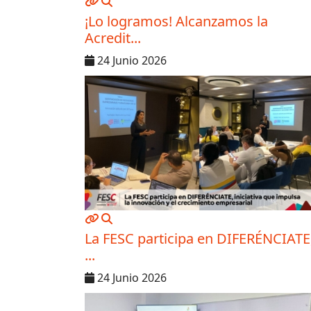
MOD_JTCS_VIEW_ARTICLE_LINK
MOD_JTCS_VIEW_FULL_IMAGE
¡Lo logramos! Alcanzamos la
Acredit...
24 Junio 2026
MOD_JTCS_VIEW_ARTICLE_LINK
MOD_JTCS_VIEW_FULL_IMAGE
La FESC participa en DIFERÉNCIATE
...
24 Junio 2026