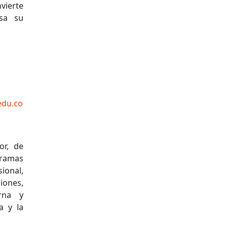
nvierte
sa su
edu.co
or, de
gramas
ional,
ciones,
urna y
a y la