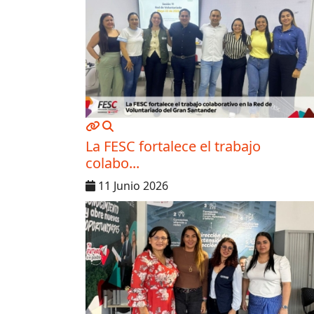
MOD_JTCS_VIEW_ARTICLE_LINK
MOD_JTCS_VIEW_FULL_IMAGE
La FESC fortalece el trabajo
colabo...
11 Junio 2026