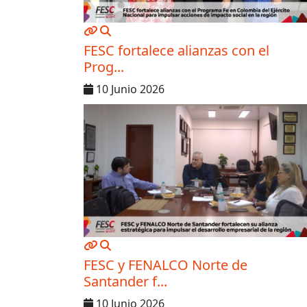
MOD_JTCS_VIEW_ARTICLE_LINK
MOD_JTCS_VIEW_FULL_IMAGE
FESC fortalece alianzas con el
Prog...
10 Junio 2026
MOD_JTCS_VIEW_ARTICLE_LINK
MOD_JTCS_VIEW_FULL_IMAGE
FESC y FENALCO Norte de
Santander f...
10 Junio 2026