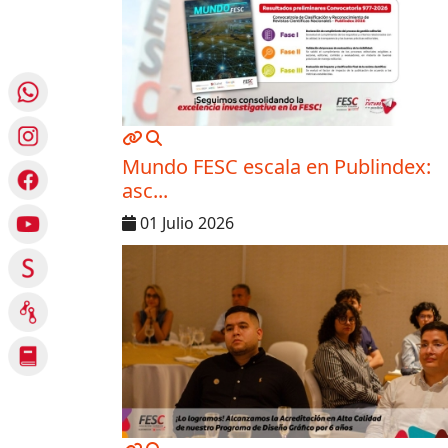
MOD_JTCS_VIEW_ARTICLE_LINK
MOD_JTCS_VIEW_FULL_IMAGE
Mundo FESC escala en Publindex:
asc...
01 Julio 2026