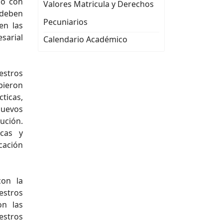
ió con
Valores Matricula y Derechos
 deben
Pecuniarios
en las
sarial
Calendario Académico
estros
ieron
ticas,
uevos
ución.
icas y
cación
on la
estros
on las
stros