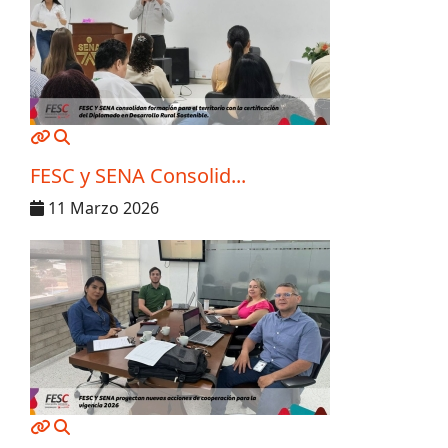
MOD_JTCS_VIEW_ARTICLE_LINK
MOD_JTCS_VIEW_FULL_IMAGE
FESC y SENA Consolid...
11 Marzo 2026
MOD_JTCS_VIEW_ARTICLE_LINK
MOD_JTCS_VIEW_FULL_IMAGE