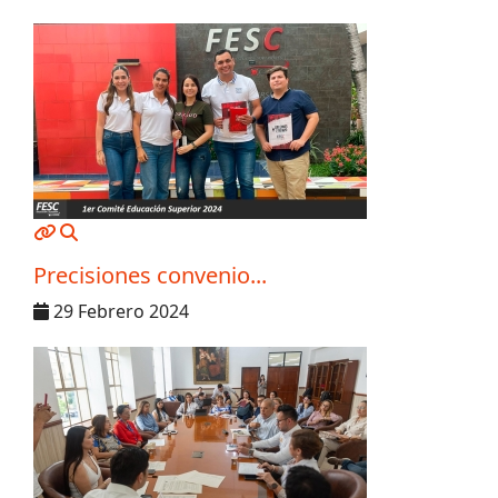
MOD_JTCS_VIEW_ARTICLE_LINK
MOD_JTCS_VIEW_FULL_IMAGE
Precisiones convenio...
29 Febrero 2024