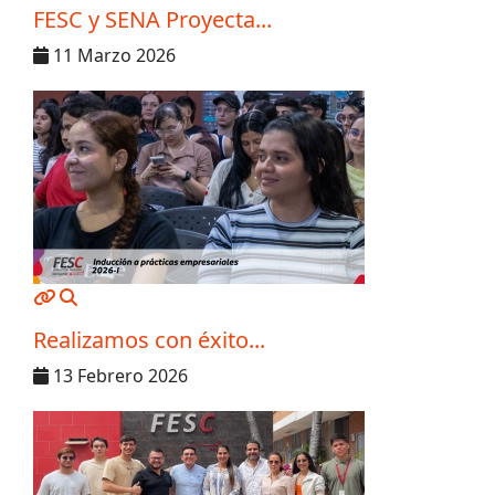
FESC y SENA Proyecta...
11 Marzo 2026
MOD_JTCS_VIEW_ARTICLE_LINK
MOD_JTCS_VIEW_FULL_IMAGE
Realizamos con éxito...
13 Febrero 2026