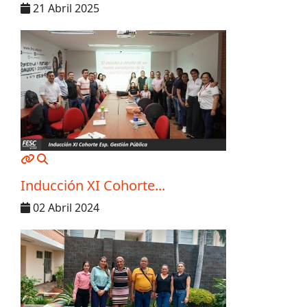
21 Abril 2025
MOD_JTCS_VIEW_ARTICLE_LINK
MOD_JTCS_VIEW_FULL_IMAGE
Inducción XI Cohorte...
02 Abril 2024