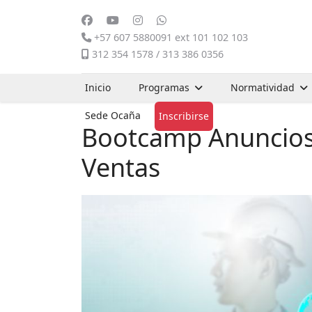
+57 607 5880091 ext 101 102 103
312 354 1578 / 313 386 0356
Inicio
Programas
Normatividad
Sede Ocaña
Inscribirse
Bootcamp Anuncios 
Ventas