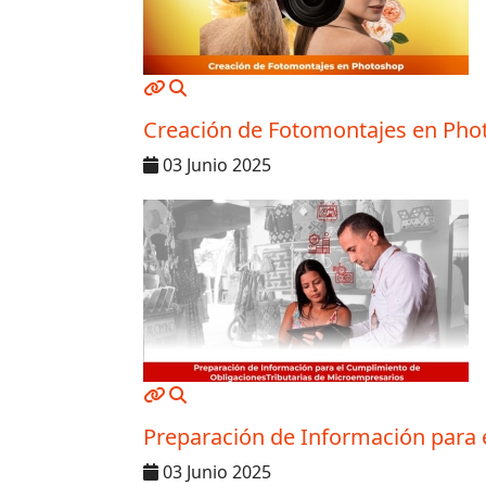
MOD_JTCS_VIEW_ARTICLE_LINK
MOD_JTCS_VIEW_FULL_IMAGE
Creación de Fotomontajes en Pho
03 Junio 2025
MOD_JTCS_VIEW_ARTICLE_LINK
MOD_JTCS_VIEW_FULL_IMAGE
Preparación de Información para 
03 Junio 2025