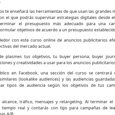
.
ivos te enseñará las herramientas de que usan las grandes 
on el que podrás supervisar estrategias digitales desde el
determinar el presupuesto más adecuado para una c
ormular objetivos de acuerdo a un presupuesto establecid
edor con este curso online de anuncios publicitarios efe
ectivas del mercado actual.
e plasmes tus objetivos, tu buyer persona, buyer journ
iones y creatividades a usar para los anuncios publicitario
lico en Facebook, una sección del curso se centrará 
similares (lookalike audiences) y las audiencias guardada
ar tipos de audiencia según los objetivos de tus ca
lcance, tráfico, mensajes y retargeting. Al terminar el 
tiempo real y contarás con tips para campañas de le
bas A/B.