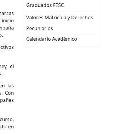
Graduados FESC
marcas
Valores Matricula y Derechos
 inicio
ampaña
Pecuniarios
o.
Calendario Académico
ctivos
ey, el
s.
en las
s. Con
mpañas
curso,
ads en