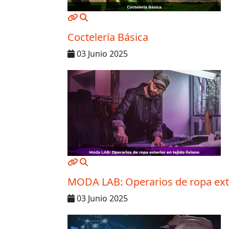
MOD_JTCS_VIEW_ARTICLE_LINK
MOD_JTCS_VIEW_FULL_IMAGE
Coctelería Básica
03 Junio 2025
MOD_JTCS_VIEW_ARTICLE_LINK
MOD_JTCS_VIEW_FULL_IMAGE
MODA LAB: Operarios de ropa exteri
03 Junio 2025