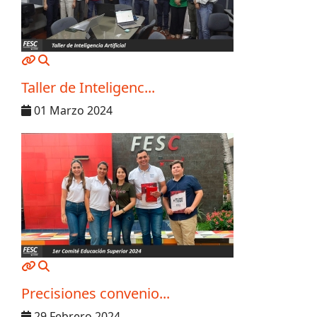
MOD_JTCS_VIEW_ARTICLE_LINK
MOD_JTCS_VIEW_FULL_IMAGE
Taller de Inteligenc...
01 Marzo 2024
MOD_JTCS_VIEW_ARTICLE_LINK
MOD_JTCS_VIEW_FULL_IMAGE
Precisiones convenio...
29 Febrero 2024