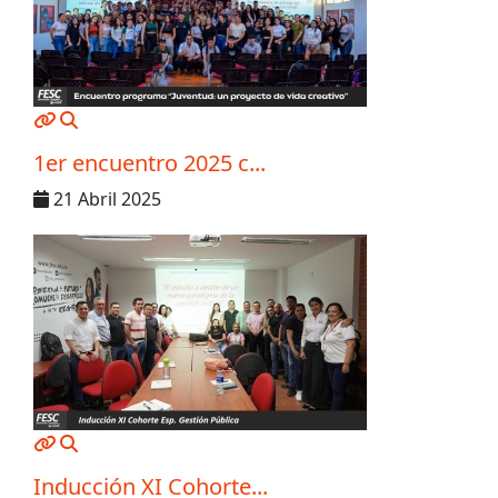
MOD_JTCS_VIEW_ARTICLE_LINK
MOD_JTCS_VIEW_FULL_IMAGE
1er encuentro 2025 c...
21 Abril 2025
MOD_JTCS_VIEW_ARTICLE_LINK
MOD_JTCS_VIEW_FULL_IMAGE
Inducción XI Cohorte...