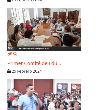
MOD_JTCS_VIEW_ARTICLE_LINK
MOD_JTCS_VIEW_FULL_IMAGE
Primer Comité de Edu...
29 Febrero 2024