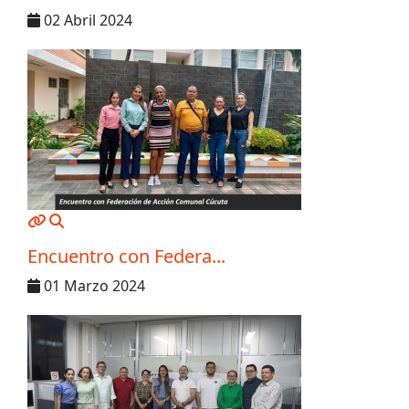
02 Abril 2024
MOD_JTCS_VIEW_ARTICLE_LINK
MOD_JTCS_VIEW_FULL_IMAGE
Encuentro con Federa...
01 Marzo 2024