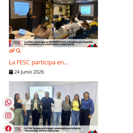
MOD_JTCS_VIEW_ARTICLE_LINK
MOD_JTCS_VIEW_FULL_IMAGE
La FESC participa en...
24 Junio 2026