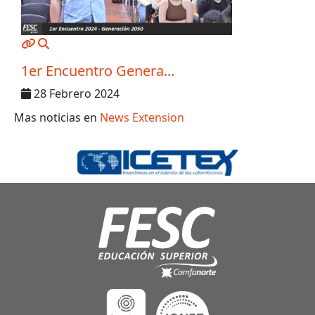
MOD_JTCS_VIEW_ARTICLE_LINK
MOD_JTCS_VIEW_FULL_IMAGE
1er Encuentro Genera...
28 Febrero 2024
Mas noticias en
News Extension