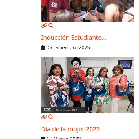
MOD_JTCS_VIEW_ARTICLE_LINK
MOD_JTCS_VIEW_FULL_IMAGE
Inducción Estudiante...
05 Diciembre 2025
MOD_JTCS_VIEW_ARTICLE_LINK
MOD_JTCS_VIEW_FULL_IMAGE
Día de la mujer 2023