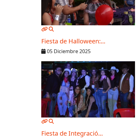
MOD_JTCS_VIEW_ARTICLE_LINK
MOD_JTCS_VIEW_FULL_IMAGE
Fiesta de Halloween:...
05 Diciembre 2025
MOD_JTCS_VIEW_ARTICLE_LINK
MOD_JTCS_VIEW_FULL_IMAGE
Fiesta de Integració...