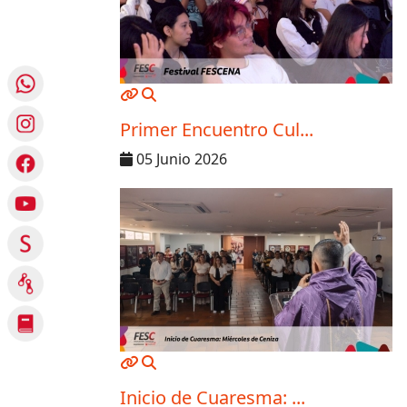
MOD_JTCS_VIEW_ARTICLE_LINK
MOD_JTCS_VIEW_FULL_IMAGE
Primer Encuentro Cul...
05 Junio 2026
MOD_JTCS_VIEW_ARTICLE_LINK
MOD_JTCS_VIEW_FULL_IMAGE
Inicio de Cuaresma: ...