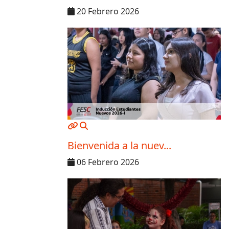
20 Febrero 2026
MOD_JTCS_VIEW_ARTICLE_LINK
MOD_JTCS_VIEW_FULL_IMAGE
Bienvenida a la nuev...
06 Febrero 2026