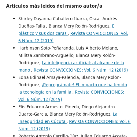
Artículos más leídos del mismo autor/a
Shirley Dayanna Caballero-Ibarra, Oscar Andrés
Dueñas-Falla , Blanca Mery Rolón-Rodríguez,
El
plástico y sus dos caras
,
Revista CONVICCIONES: Vol.
6 Núm. 12 (2019)
Harbinson Soto-Peñaranda, Luis Alberto Molano,
Militza Zambrano-Arguello, Blanca Mery Rolón-
Rodríguez,
La inteligencia artificial: al alcance de la
mano
,
Revista CONVICCIONES: Vol. 6 Núm. 12 (2019)
Edna Edinael Amaya-Palencia, Blanca Mery Rolón-
Rodríguez,
¡Reprográmate! El impacto que ha tenido
la tecnología en la familia
,
Revista CONVICCIONES:
Vol. 6 Núm. 12 (2019)
Elis Eduardo Armesto- Pineda, Diego Alejandro
Duarte-Garcia, Blanca Mery Rolón-Rodríguez,
La
inseguridad en Cúcuta
,
Revista CONVICCIONES: Vol. 6
Núm. 12 (2019)
Roberto Antonio Carrillo-Díaz, Julian Eduardo Acosta-