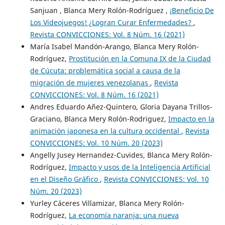
Sanjuan , Blanca Mery Rolón-Rodríguez ,
¡Beneficio De
Los Videojuegos! ¿Logran Curar Enfermedades?
,
Revista CONVICCIONES: Vol. 8 Núm. 16 (2021)
María Isabel Mandón-Arango, Blanca Mery Rolón-
Rodríguez,
Prostitución en la Comuna IX de la Ciudad
de Cúcuta: problemática social a causa de la
migración de mujeres venezolanas
,
Revista
CONVICCIONES: Vol. 8 Núm. 16 (2021)
Andres Eduardo Añez-Quintero, Gloria Dayana Trillos-
Graciano, Blanca Mery Rolón-Rodriguez,
Impacto en la
animación japonesa en la cultura occidental
,
Revista
CONVICCIONES: Vol. 10 Núm. 20 (2023)
Angelly Jusey Hernandez-Cuvides, Blanca Mery Rolón-
Rodríguez,
Impacto y usos de la Inteligencia Artificial
en el Diseño Gráfico
,
Revista CONVICCIONES: Vol. 10
Núm. 20 (2023)
Yurley Cáceres Villamizar, Blanca Mery Rolón-
Rodríguez,
La economía naranja: una nueva