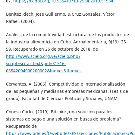
67.
https://dx.doi.org/10.5354/0719-2584.2019.51584
Benítez Riech, José Guillermo, & Cruz González, Víctor
Rafael. (2004).
Análisis de la competitividad estructural de los productos de
la industria alimenticia en Cuba. Agroalimentaria, 9(19), 35-
59. Recuperado en 26 de octubre de 2018, de
http://www.scielo.org.ve/scielo.php?
script=sci_arttext&pid=S1316-
03542004000200002&lng=es&tlng=es
.
Cervantes, A. (2005). Competitividad e internacionalización
de las pequeñas y medianas empresas mexicanas. (Tesis de
grado). Facultad de Ciencias Políticas y Sociales, UNAM.
Conesa Carlos (2019). Bitcoin: ¿una solución para los
sistemas de pago o una solución en busca de problema?
Recuperado de
https://www.bde.es/f/webbde/SES/Secciones/Publicaciones/Pu