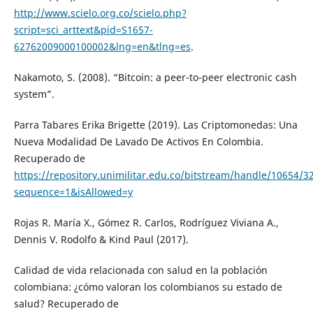
http://www.scielo.org.co/scielo.php?
script=sci_arttext&pid=S1657-
62762009000100002&lng=en&tlng=es
.
Nakamoto, S. (2008). “Bitcoin: a peer-to-peer electronic cash
system”.
Parra Tabares Erika Brigette (2019). Las Criptomonedas: Una
Nueva Modalidad De Lavado De Activos En Colombia.
Recuperado de
https://repository.unimilitar.edu.co/bitstream/handle/10654/
sequence=1&isAllowed=y
Rojas R. María X., Gómez R. Carlos, Rodríguez Viviana A.,
Dennis V. Rodolfo & Kind Paul (2017).
Calidad de vida relacionada con salud en la población
colombiana: ¿cómo valoran los colombianos su estado de
salud? Recuperado de