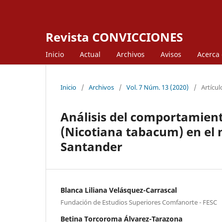
Revista CONVICCIONES
Inicio
Actual
Archivos
Avisos
Acerca
Inicio
/
Archivos
/
Vol. 7 Núm. 13 (2020)
/
Artícul
Análisis del comportamient
(Nicotiana tabacum) en el 
Santander
Blanca Liliana Velásquez-Carrascal
Fundación de Estudios Superiores Comfanorte - FESC
Betina Torcoroma Álvarez-Tarazona