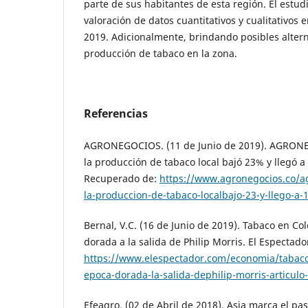
parte de sus habitantes de esta región. El estudio
valoración de datos cuantitativos y cualitativos 
2019. Adicionalmente, brindando posibles altern
producción de tabaco en la zona.
Referencias
AGRONEGOCIOS. (11 de Junio de 2019). AGRONE
la producción de tabaco local bajó 23% y llegó a
Recuperado de:
https://www.agronegocios.co/ag
la-produccion-de-tabaco-localbajo-23-y-llego-a
Bernal, V.C. (16 de Junio de 2019). Tabaco en Co
dorada a la salida de Philip Morris. El Espectad
https://www.elespectador.com/economia/tabaco
epoca-dorada-la-salida-dephilip-morris-articulo
Efeagro. (02 de Abril de 2018). Asia marca el pas