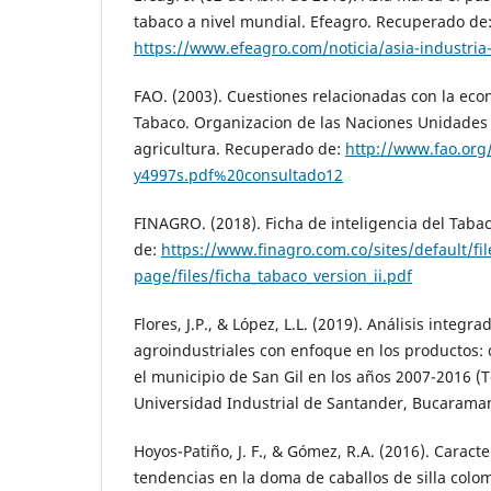
tabaco a nivel mundial. Efeagro. Recuperado de
https://www.efeagro.com/noticia/asia-industria
FAO. (2003). Cuestiones relacionadas con la ec
Tabaco. Organizacion de las Naciones Unidades p
agricultura. Recuperado de:
http://www.fao.org
y4997s.pdf%20consultado12
FINAGRO. (2018). Ficha de inteligencia del Taba
de:
https://www.finagro.com.co/sites/default/fi
page/files/ficha_tabaco_version_ii.pdf
Flores, J.P., & López, L.L. (2019). Análisis integr
agroindustriales con enfoque en los productos: c
el municipio de San Gil en los años 2007-2016 (T
Universidad Industrial de Santander, Bucarama
Hoyos-Patiño, J. F., & Gómez, R.A. (2016). Caracte
tendencias en la doma de caballos de silla col