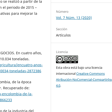
 se realizó a partir de la
en el periodo de 2015 –
Número
ativas para mejorar la
Vol. 7 Núm. 13 (2020)
Sección
Artículos
Licencia
GOCIOS. En cuatro años,
 10.034 toneladas.
ricultura/encuatro-anos-
Esta obra está bajo una licencia
-10034-toneladas-2872386
internacional
Creative Commons
Atribución-NoComercial-CompartirIg
lombia, de la época
4.0
.
or. Recuperado de:
-encolombia-de-la-
-866233
o de la industria del