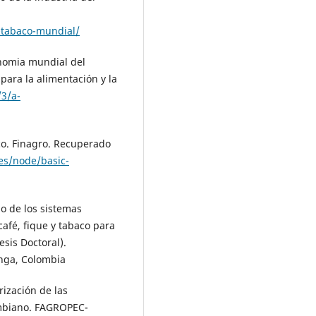
:
-tabaco-mundial/
onomia mundial del
ara la alimentación y la
/3/a-
co. Finagro. Recuperado
les/node/basic-
ado de los sistemas
afé, fique y tabaco para
esis Doctoral).
nga, Colombia
rización de las
ombiano. FAGROPEC-