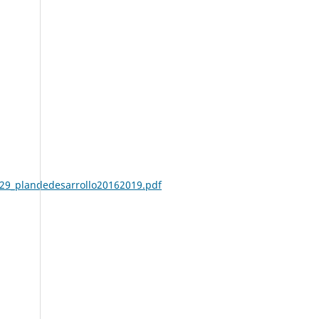
729_plandedesarrollo20162019.pdf