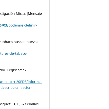
estigación Mixta. [Mensaje
16/03/podemos-definir-
de tabaco buscan nuevos
tores-de-tabaco-
rior. Legiscomex.
cumentos%20PDF/informe-
-descripcion-sector-
ásquez, B. L., & Ceballos,