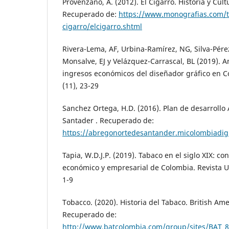
Provenzano, A. (2012). El Cigarro. Historia y Cul
Recuperado de:
https://www.monografias.com/t
cigarro/elcigarro.shtml
Rivera-Lema, AF, Urbina-Ramírez, NG, Silva-Pérez
Monsalve, EJ y Velázquez-Carrascal, BL (2019). An
ingresos económicos del diseñador gráfico en C
(11), 23-29
Sanchez Ortega, H.D. (2016). Plan de desarrollo
Santader . Recuperado de:
https://abregonortedesantander.micolombiadigi
Tapia, W.D.J.P. (2019). Tabaco en el siglo XIX: co
económico y empresarial de Colombia. Revista Un
1-9
Tobacco. (2020). Historia del Tabaco. British Am
Recuperado de:
http://www.batcolombia.com/group/sites/BAT