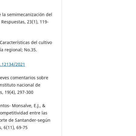
e la semimecanización del
 Respuestas, 23(1), 119-
Características del cultivo
a regional; No.35.
0.12134/2021
reves comentarios sobre
instituto nacional de
s, 19(4), 297-300
ntos- Monsalve, E.J., &
competitividad entre las
Norte de Santander-según
, 6(11), 69-75