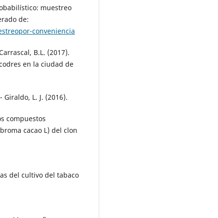
obabilístico: muestreo
erado de:
streopor-conveniencia
arrascal, B.L. (2017).
codres en la ciudad de
- Giraldo, L. J. (2016).
los compuestos
broma cacao L) del clon
cas del cultivo del tabaco