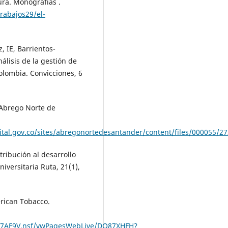
tura. Monografias .
rabajos29/el-
, IE, Barrientos-
álisis de la gestión de
olombia. Convicciones, 6
 Abrego Norte de
tal.gov.co/sites/abregonortedesantander/content/files/000055/2
ntribución al desarrollo
iversitaria Ruta, 21(1),
erican Tobacco.
_87AF9V.nsf/vwPagesWebLive/DO87XHFH?