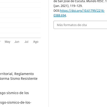
de San José de Cúcuta.
Mundo FESC
. 
(Jan. 2021), 119–129.
DOI:
https://doi.org/10.61799/2216-
0388.694
.
Más formatos de cita
rritorial, Reglamento
Norma Sismo Resistente
sgo sísmico de los
:
sgo-sismico-de-los-