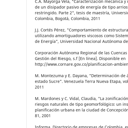
C.A. Mayorga Vela, "Caracterización mecánica y
de un disipador pasivo de energía de tipo arri
restringido. Parte 2", tesis de maestría, Univer
Colombia, Bogotá, Colombia, 2011
J.J. Cortés Pérez, "Comportamiento de estructur
utilizando amortiguadores viscosos como Sistem
de Energía", Universidad Nacional Autónoma de
Corporación Autónoma Regional de las Cuencas d
Gestión del Riesgo, s.f [En línea]. Disponible en
http://www.cornare.gov.co/planificacion-ambien
M. Montezuma y E. Dayana, "Determinación de á
estado Sucre". Venezuela Terra Nueva Etapa, vol.
2011
M. Mardones y C. Vidal, Claudia, "La zonificación
riesgos naturales de tipo geomorfológico: un in
planificación urbana en la ciudad de Concepción"
81, 2001
Informa, Directorio de empresas de Colombia, 