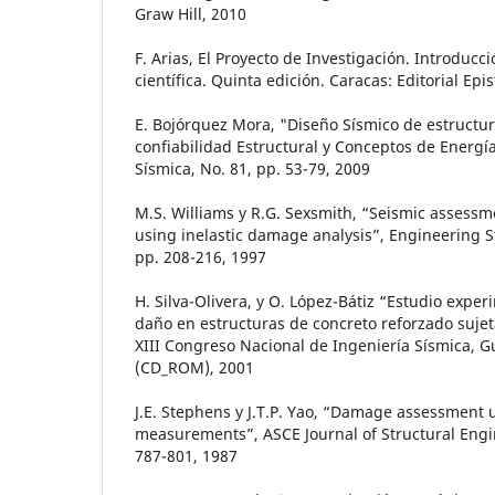
Graw Hill, 2010
F. Arias, El Proyecto de Investigación. Introducc
científica. Quinta edición. Caracas: Editorial Ep
E. Bojórquez Mora, "Diseño Sísmico de estructu
confiabilidad Estructural y Conceptos de Energía
Sísmica, No. 81, pp. 53-79, 2009
M.S. Williams y R.G. Sexsmith, “Seismic assessm
using inelastic damage analysis”, Engineering Str
pp. 208-216, 1997
H. Silva-Olivera, y O. López-Bátiz “Estudio expe
daño en estructuras de concreto reforzado sujeta
XIII Congreso Nacional de Ingeniería Sísmica, G
(CD_ROM), 2001
J.E. Stephens y J.T.P. Yao, “Damage assessment
measurements”, ASCE Journal of Structural Engine
787-801, 1987