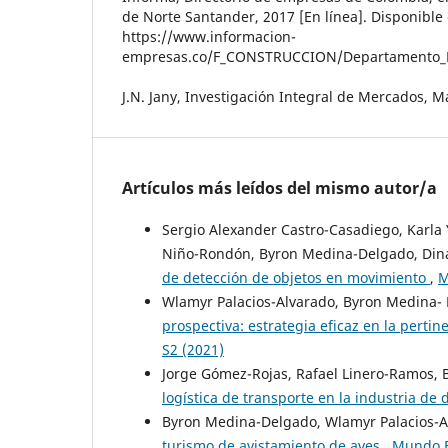
de Norte Santander, 2017 [En línea]. Disponible 
https://www.informacion-
empresas.co/F_CONSTRUCCION/Departamento
J.N. Jany, Investigación Integral de Mercados, M
Artículos más leídos del mismo autor/a
Sergio Alexander Castro-Casadiego, Karla 
Niño-Rondón, Byron Medina-Delgado, Dina
de detección de objetos en movimiento
,
M
Wlamyr Palacios-Alvarado, Byron Medina- 
prospectiva: estrategia eficaz en la pert
S2 (2021)
Jorge Gómez-Rojas, Rafael Linero-Ramos,
logística de transporte en la industria de 
Byron Medina-Delgado, Wlamyr Palacios-A
turismo de avistamiento de aves
,
Mundo F