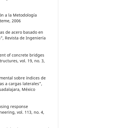
ión a la Metodología
isteme, 2006
ras de acero basado en
", Revista de Ingeniería
ent of concrete bridges
uctures, vol. 19, no. 3,
rimental sobre índices de
s a cargas laterales”,
uadalajara, México
 using response
ering, vol. 113, no. 4,