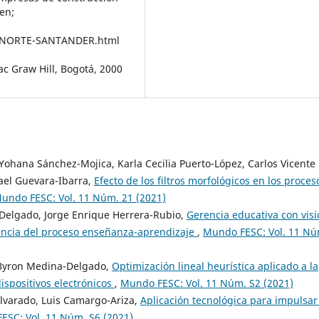
en;
_NORTE-SANTANDER.html
ac Graw Hill, Bogotá, 2000
Yohana Sánchez-Mojica, Karla Cecilia Puerto-López, Carlos Vicente
el Guevara-Ibarra,
Efecto de los filtros morfológicos en los proces
undo FESC: Vol. 11 Núm. 21 (2021)
Delgado, Jorge Enrique Herrera-Rubio,
Gerencia educativa con vis
inencia del proceso enseñanza-aprendizaje
,
Mundo FESC: Vol. 11 Nú
 Byron Medina-Delgado,
Optimización lineal heurística aplicado a la
dispositivos electrónicos
,
Mundo FESC: Vol. 11 Núm. S2 (2021)
lvarado, Luis Camargo-Ariza,
Aplicación tecnológica para impulsar
ESC: Vol. 11 Núm. S6 (2021)