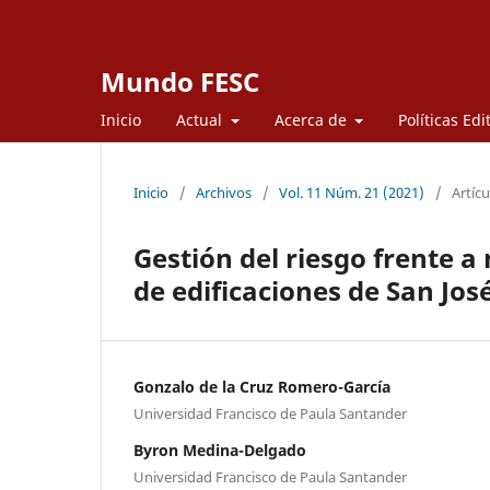
Mundo FESC
Inicio
Actual
Acerca de
Políticas Edi
Inicio
/
Archivos
/
Vol. 11 Núm. 21 (2021)
/
Artícu
Gestión del riesgo frente a
de edificaciones de San Jos
Gonzalo de la Cruz Romero-García
Universidad Francisco de Paula Santander
Byron Medina-Delgado
Universidad Francisco de Paula Santander