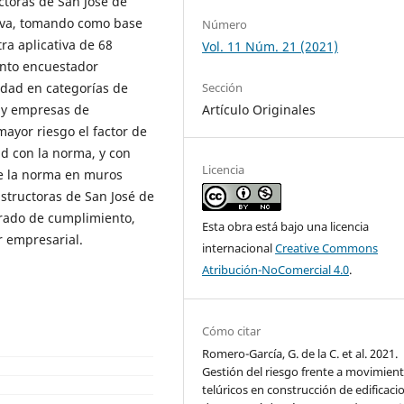
ctoras de San José de
tiva, tomando como base
Número
ra aplicativa de 68
Vol. 11 Núm. 21 (2021)
ento encuestador
Sección
idad en categorías de
Artículo Originales
 y empresas de
mayor riesgo el factor de
ad con la norma, y con
Licencia
de la norma en muros
structoras de San José de
 grado de cumplimiento,
Esta obra está bajo una licencia
r empresarial.
internacional
Creative Commons
Atribución-NoComercial 4.0
.
Cómo citar
Romero-García, G. de la C. et al. 2021.
Gestión del riesgo frente a movimien
telúricos en construcción de edificaci