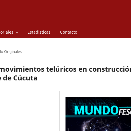
toriales
Estadisticas
Contacto
lo Originales
 movimientos telúricos en construcció
é de Cúcuta