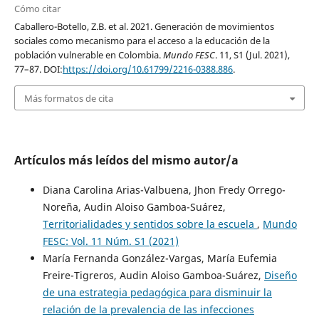
Cómo citar
Caballero-Botello, Z.B. et al. 2021. Generación de movimientos
sociales como mecanismo para el acceso a la educación de la
población vulnerable en Colombia.
Mundo FESC
. 11, S1 (Jul. 2021),
77–87. DOI:
https://doi.org/10.61799/2216-0388.886
.
Más formatos de cita
Artículos más leídos del mismo autor/a
Diana Carolina Arias-Valbuena, Jhon Fredy Orrego-
Noreña, Audin Aloiso Gamboa-Suárez,
Territorialidades y sentidos sobre la escuela
,
Mundo
FESC: Vol. 11 Núm. S1 (2021)
María Fernanda González-Vargas, María Eufemia
Freire-Tigreros, Audin Aloiso Gamboa-Suárez,
Diseño
de una estrategia pedagógica para disminuir la
relación de la prevalencia de las infecciones