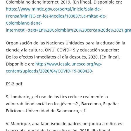
Colombia no tiene internet, 2019. [En línea]. Disponible en:
https://www.mintic.gov.co/portal/inicio/Sala-de-
Prensa/MinTIC-en-los-Medios/100837:La-mitad-de-
Colombiano-tiene-
internet#:~:text=En%20Colombia%2C%20cerca%20de%2021,
Organización de las Naciones Unidades para la educación la
ciencia y la cultura. ONU. COVID-19 y educación superior:
De los efectos inmediatos al día después, 2020. [En línea].
Disponible en:
http://www.iesalc.unesco.org/wp-
content/uploads/2020/04/COVID-19-060420-
ES-2.pdf
S. Lombarte, ¿ el uso de las tics reduce realmente la
vulnerabilidad social en los jóvenes? , Barcelona, España:
Ediciones Universidad de Salamanca, s.f
V. Manrique, analfabetismo de padres perjudica a niños es
la escuela, portal de la investigación, 2015. [En línea].