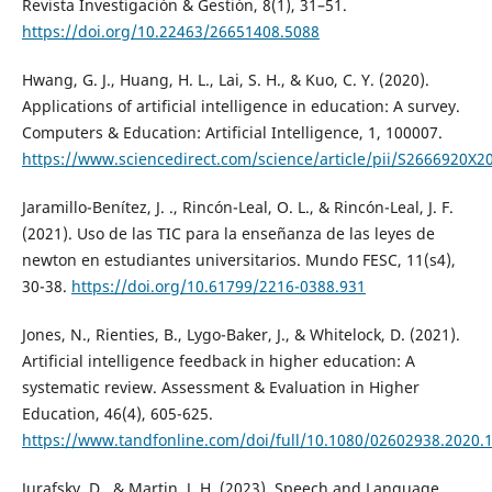
Revista Investigación & Gestión, 8(1), 31–51.
https://doi.org/10.22463/26651408.5088
Hwang, G. J., Huang, H. L., Lai, S. H., & Kuo, C. Y. (2020).
Applications of artificial intelligence in education: A survey.
Computers & Education: Artificial Intelligence, 1, 100007.
https://www.sciencedirect.com/science/article/pii/S2666920X
Jaramillo-Benítez, J. ., Rincón-Leal, O. L., & Rincón-Leal, J. F.
(2021). Uso de las TIC para la enseñanza de las leyes de
newton en estudiantes universitarios. Mundo FESC, 11(s4),
30-38.
https://doi.org/10.61799/2216-0388.931
Jones, N., Rienties, B., Lygo-Baker, J., & Whitelock, D. (2021).
Artificial intelligence feedback in higher education: A
systematic review. Assessment & Evaluation in Higher
Education, 46(4), 605-625.
https://www.tandfonline.com/doi/full/10.1080/02602938.2020.
Jurafsky, D., & Martin, J. H. (2023). Speech and Language