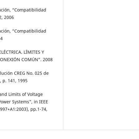
ación, “Compatibilidad
2, 2006
ación, “Compatibilidad
04
LÉCTRICA. LÍMITES Y
CONEXIÓN COMÚN”. 2008
olución CREG No. 025 de
 p. 141, 1995
nd Limits of Voltage
Power Systems”, in IEEE
1997+A1:2003), pp.1-74,