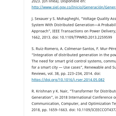
2023. [En línea]. Disponible en:
http://www.siel.gov.co/Inicio/Generación/Gener
J. Sexauer y S. Mohagheghi, “Voltage Quality As
System With Distributed Generation—A Probabili
Approach”, IEEE Transactions on Power Delivery, 
1662, 2013. doi: 10.1109/TPWRD.2013.2259599
S. Ruiz-Romero, A. Colmenar-Santos, F. Mur-Pére
“Integration of distributed generation in the po
The need for smart grid control systems, comm
for a smart city — Use cases”, Renewable and S
Reviews, vol. 38, pp. 223–234, 2014. doi:
https://doi.org/10.1016/j.rser.2014.05.082
R. Krishnan y K. Nair, “Transformer for Distribu
Generation”, in 2018 International Conference on 
Communication, Computer, and Optimization Te
2018, pp. 1659–1663. doi: 10.1109/ICEECCOT43