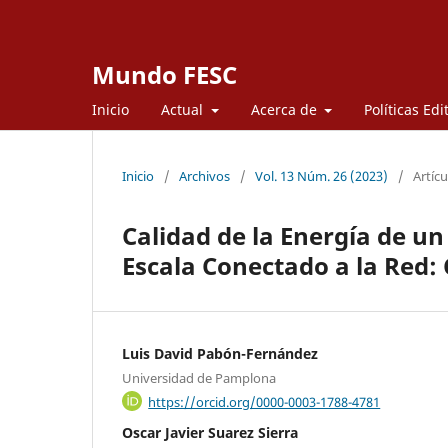
Mundo FESC
Inicio
Actual
Acerca de
Políticas Edi
Inicio
/
Archivos
/
Vol. 13 Núm. 26 (2023)
/
Artícu
Calidad de la Energía de u
Escala Conectado a la Red: 
Luis David Pabón-Fernández
Universidad de Pamplona
https://orcid.org/0000-0003-1788-4781
Oscar Javier Suarez Sierra