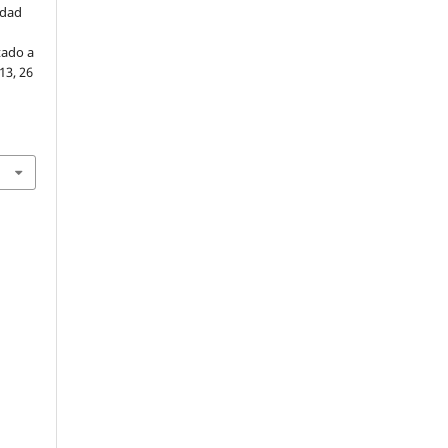
idad
tado a
 13, 26