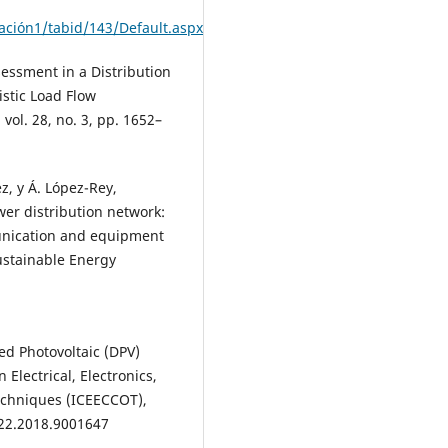
ación1/tabid/143/Default.aspx
sessment in a Distribution
stic Load Flow
vol. 28, no. 3, pp. 1652–
z, y Á. López-Rey,
wer distribution network:
unication and equipment
ustainable Energy
ted Photovoltaic (DPV)
Electrical, Electronics,
chniques (ICEECCOT),
722.2018.9001647