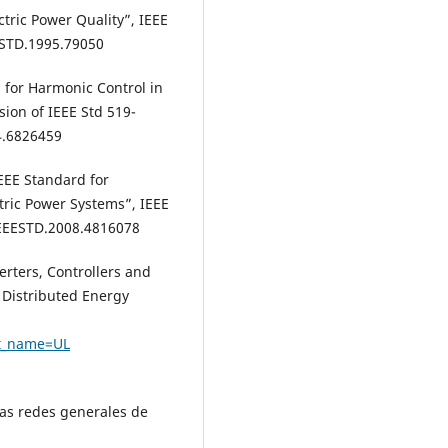
tric Power Quality”, IEEE
ESTD.1995.79050
for Harmonic Control in
sion of IEEE Std 519-
4.6826459
IEEE Standard for
tric Power Systems”, IEEE
/IEEESTD.2008.4816078
erters, Controllers and
 Distributed Energy
nt_name=UL
las redes generales de