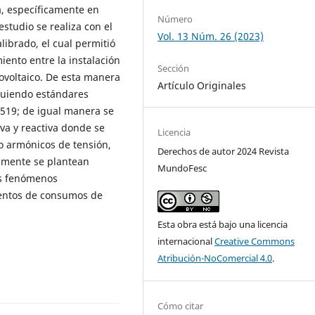
a, específicamente en
Número
studio se realiza con el
Vol. 13 Núm. 26 (2023)
librado, el cual permitió
ento entre la instalación
Sección
otovoltaico. De esta manera
Artículo Originales
iguiendo estándares
 519; de igual manera se
va y reactiva donde se
Licencia
mo armónicos de tensión,
Derechos de autor 2024 Revista
almente se plantean
MundoFesc
os fenómenos
ventos de consumos de
Esta obra está bajo una licencia
internacional
Creative Commons
Atribución-NoComercial 4.0
.
Cómo citar