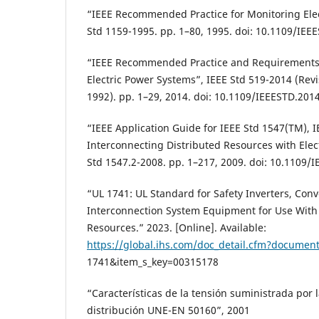
“IEEE Recommended Practice for Monitoring Elec
Std 1159-1995. pp. 1–80, 1995. doi: 10.1109/IEE
“IEEE Recommended Practice and Requirements 
Electric Power Systems”, IEEE Std 519-2014 (Revi
1992). pp. 1–29, 2014. doi: 10.1109/IEEESTD.201
“IEEE Application Guide for IEEE Std 1547(TM), 
Interconnecting Distributed Resources with Elec
Std 1547.2-2008. pp. 1–217, 2009. doi: 10.1109
“UL 1741: UL Standard for Safety Inverters, Conv
Interconnection System Equipment for Use With
Resources.” 2023. [Online]. Available:
https://global.ihs.com/doc_detail.cfm?docume
1741&item_s_key=00315178
“Características de la tensión suministrada por 
distribución UNE-EN 50160”, 2001