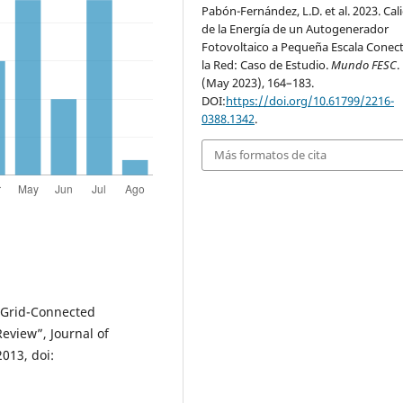
Pabón-Fernández, L.D. et al. 2023. Cal
de la Energía de un Autogenerador
Fotovoltaico a Pequeña Escala Conec
la Red: Caso de Estudio.
Mundo FESC
.
(May 2023), 164–183.
DOI:
https://doi.org/10.61799/2216-
0388.1342
.
Más formatos de cita
 Grid-Connected
eview”, Journal of
013, doi: