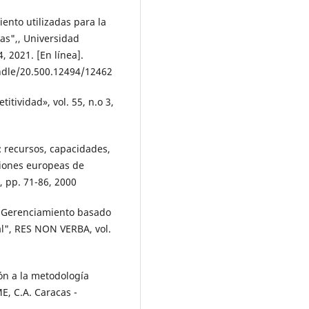
iento utilizadas para la
as",, Universidad
, 2021. [En línea].
andle/20.500.12494/12462
tividad», vol. 55, n.o 3,
: recursos, capacidades,
ciones europeas de
, pp. 71-86, 2000
, "Gerenciamiento basado
al", RES NON VERBA, vol.
ión a la metodología
ME, C.A. Caracas -