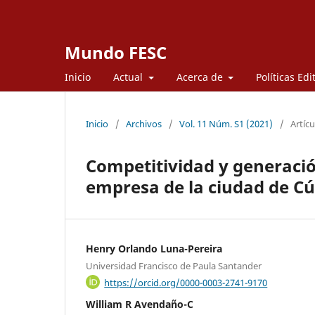
Mundo FESC
Inicio
Actual
Acerca de
Políticas Edi
Inicio
/
Archivos
/
Vol. 11 Núm. S1 (2021)
/
Artícu
Competitividad y generació
empresa de la ciudad de Cú
Henry Orlando Luna-Pereira
Universidad Francisco de Paula Santander
https://orcid.org/0000-0003-2741-9170
William R Avendaño-C