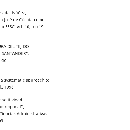
 Prada- Núñez,
an José de Cúcuta como
 FESC, vol. 10, n.o 19,
URA DEL TEJIDO
E SANTANDER",
 doi:
a systematic approach to
., 1998
petitividad -
d regional",
 Ciencias Administrativas
09