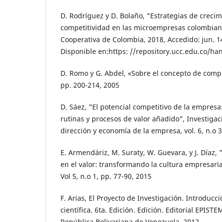
D. Rodríguez y D. Bolaño, "Estrategias de crecim
competitividad en las microempresas colombian
Cooperativa de Colombia, 2018, Accedido: jun. 14
Disponible en:https: //repository.ucc.edu.co/h
D. Romo y G. Abdel, «Sobre el concepto de competi
pp. 200-214, 2005
D. Sáez, "El potencial competitivo de la empresa
rutinas y procesos de valor añadido", Investiga
dirección y economía de la empresa, vol. 6, n.o 3
E. Armendáriz, M. Suraty, W. Guevara, y J. Díaz
en el valor: transformando la cultura empresari
Vol 5, n.o 1, pp. 77-90, 2015
F. Arias, El Proyecto de Investigación. Introducc
científica. 6ta. Edición. Edición. Editorial EPISTE
República Bolivariana de Venezuela, 2012