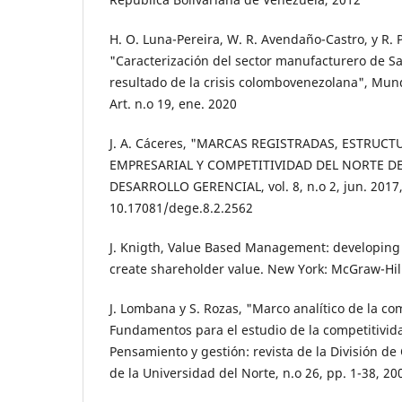
H. O. Luna-Pereira, W. R. Avendaño-Castro, y R.
"Caracterización del sector manufacturero de S
resultado de la crisis colombovenezolana", Mundo
Art. n.o 19, ene. 2020
J. A. Cáceres, "MARCAS REGISTRADAS, ESTRUCT
EMPRESARIAL Y COMPETITIVIDAD DEL NORTE D
DESARROLLO GERENCIAL, vol. 8, n.o 2, jun. 2017,
10.17081/dege.8.2.2562
J. Knigth, Value Based Management: developing 
create shareholder value. New York: McGraw-Hill
J. Lombana y S. Rozas, "Marco analítico de la com
Fundamentos para el estudio de la competitivida
Pensamiento y gestión: revista de la División de
de la Universidad del Norte, n.o 26, pp. 1-38, 20