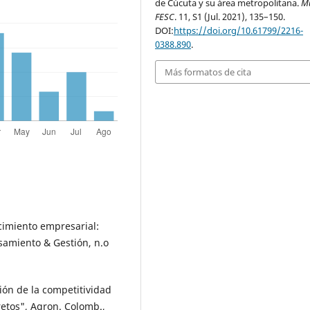
de Cúcuta y su área metropolitana.
M
FESC
. 11, S1 (Jul. 2021), 135–150.
DOI:
https://doi.org/10.61799/2216-
0388.890
.
Más formatos de cita
ecimiento empresarial:
nsamiento & Gestión, n.o
ción de la competitividad
etos", Agron. Colomb.,