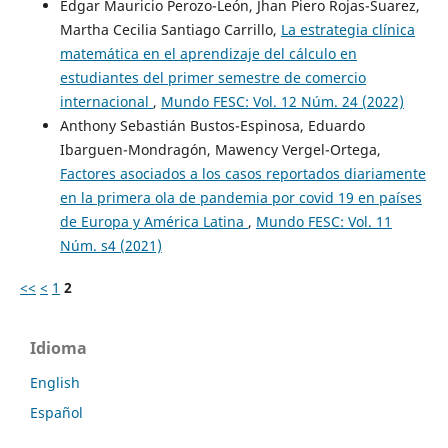
Edgar Mauricio Perozo-León, Jhan Piero Rojas-Suarez,
Martha Cecilia Santiago Carrillo,
La estrategia clínica
matemática en el aprendizaje del cálculo en
estudiantes del primer semestre de comercio
internacional
,
Mundo FESC: Vol. 12 Núm. 24 (2022)
Anthony Sebastián Bustos-Espinosa, Eduardo
Ibarguen-Mondragón, Mawency Vergel-Ortega,
Factores asociados a los casos reportados diariamente
en la primera ola de pandemia por covid 19 en países
de Europa y América Latina
,
Mundo FESC: Vol. 11
Núm. s4 (2021)
<<
<
1
2
Idioma
English
Español