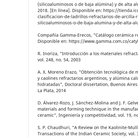
(silicoaluminosos o de baja alúmina) y de alta a
2018. [En línea]. Disponible en: https://tienda.i
clasificacion-de-ladrillos-refractarios-de-arcilla-
silicoaluminosos-o-de-baja-alumina-y-de-alta-a
Compañía Gamma-Erecos, "Catálogo cerámica roja
Disponible en: https://www.gamma.com.co/catyb
R. Inoriza, “Introducción a los materiales refract
vol. 248, no. 54, 2003
A. X. Moreno Erazo, "Obtención tecnológica de mul
y caolines refractarios argentinos, y alúmina ca
hidratadas", Doctoral dissertation, Buenos Aire
La Plata, 2014
D. Álvarez-Rozo, J. Sánchez-Molina and J. F. Gelv
materials and forming technique in the manufa
ceramic”, Ingeniería y competitividad, vol. 19, n
S. P. Chaudhuri, “A Review on the Kaolinite-Mull
Transactions of the Indian Ceramic Society, vol. 