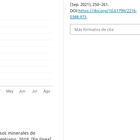
(Sep. 2021), 250–261.
DOI:
https://doi.org/10.61799/2216-
0388.973
.
Más formatos de cita
rsos minerales de
ombiano, 2019. [En línea].