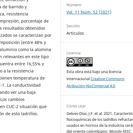
Número
a de barrido y
Vol. 11 Núm. S2 (2021)
a, resistencia
compresión, porcentaje de
Sección
s resultados obtenidos
Articulos
zados se caracterizan por
omposición (entre 48% y
 aluminio como la alúmina
Licencia
on relevantes en este tipo
cuentra entre 16,55% y
 a la resistencia
Esta obra está bajo una licencia
 tienen temperatura de
internacional
Creative Commons
-1. La conductividad
Atribución-NoComercial 4.0
.
jando ver una baja
. Los cambios
Cómo citar
en CUC-2 situación que
Gelves-Díaz, J.F. et al. 2021. Característ
 de esto ladrillos.
fisicoquímicas de los ladrillos refracta
usados en hornos de la industria cer
del oriente colombiano.
Mundo FESC
.