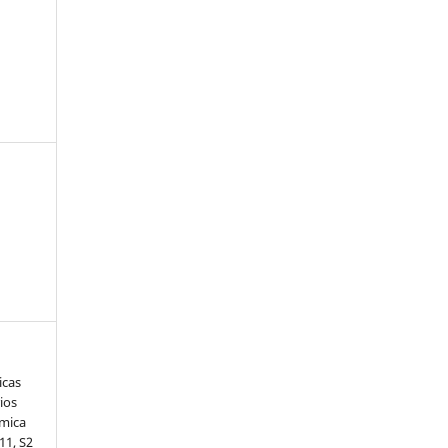
icas
rios
ámica
 11, S2