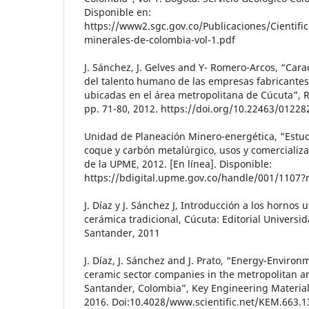
Disponible en:
https://www2.sgc.gov.co/Publicaciones/Cientif
minerales-de-colombia-vol-1.pdf
J. Sánchez, J. Gelves and Y- Romero-Arcos, “Cara
del talento humano de las empresas fabricantes
ubicadas en el área metropolitana de Cúcuta”, Re
pp. 71-80, 2012. https://doi.org/10.22463/01228
Unidad de Planeación Minero-energética, "Estu
coque y carbón metalúrgico, usos y comercializac
de la UPME, 2012. [En línea]. Disponible:
https://bdigital.upme.gov.co/handle/001/1107?
J. Díaz y J. Sánchez J, Introducción a los hornos u
cerámica tradicional, Cúcuta: Editorial Universi
Santander, 2011
J. Díaz, J. Sánchez and J. Prato, “Energy-Environ
ceramic sector companies in the metropolitan ar
Santander, Colombia”, Key Engineering Materials
2016. Doi:10.4028/www.scientific.net/KEM.663.1