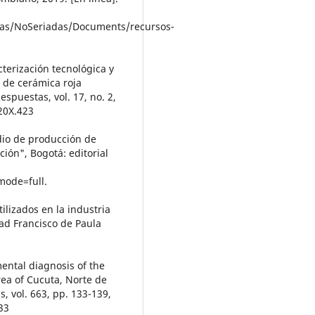
icas/NoSeriadas/Documents/recursos-
cterización tecnológica y
 de cerámica roja
spuestas, vol. 17, no. 2,
20X.423
dio de producción de
ión", Bogotá: editorial
mode=full.
tilizados en la industria
dad Francisco de Paula
mental diagnosis of the
ea of Cucuta, Norte de
, vol. 663, pp. 133-139,
33