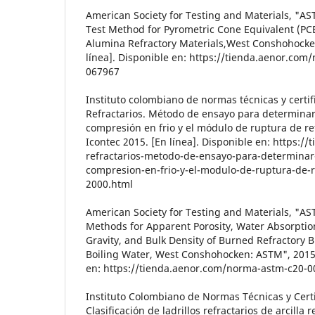
American Society for Testing and Materials, "A
Test Method for Pyrometric Cone Equivalent (PCE
Alumina Refractory Materials,West Conshohocke
línea]. Disponible en: https://tienda.aenor.co
067967
Instituto colombiano de normas técnicas y certi
Refractarios. Método de ensayo para determinar l
compresión en frio y el módulo de ruptura de ref
Icontec 2015. [En línea]. Disponible en: https://
refractarios-metodo-de-ensayo-para-determinar-l
compresion-en-frio-y-el-modulo-de-ruptura-de-r
2000.html
American Society for Testing and Materials, "A
Methods for Apparent Porosity, Water Absorptio
Gravity, and Bulk Density of Burned Refractory 
Boiling Water, West Conshohocken: ASTM", 2015.
en: https://tienda.aenor.com/norma-astm-c20-
Instituto Colombiano de Normas Técnicas y Cert
Clasificación de ladrillos refractarios de arcilla r