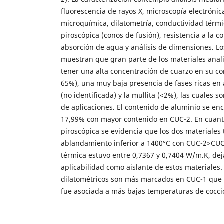
fluorescencia de rayos X, microscopía electrónic
microquímica, dilatometría, conductividad térmic
piroscópica (conos de fusión), resistencia a la 
absorción de agua y análisis de dimensiones. Lo
muestran que gran parte de los materiales anali
tener una alta concentración de cuarzo en su c
65%), una muy baja presencia de fases ricas en
(no identificada) y la mullita (<2%), las cuales s
de aplicaciones. El contenido de aluminio se en
17,99% con mayor contenido en CUC-2. En cuanto
piroscópica se evidencia que los dos materiales
ablandamiento inferior a 1400°C con CUC-2>CUC
térmica estuvo entre 0,7367 y 0,7404 W/m.K, de
aplicabilidad como aislante de estos materiales
dilatométricos son más marcados en CUC-1 que 
fue asociada a más bajas temperaturas de cocción