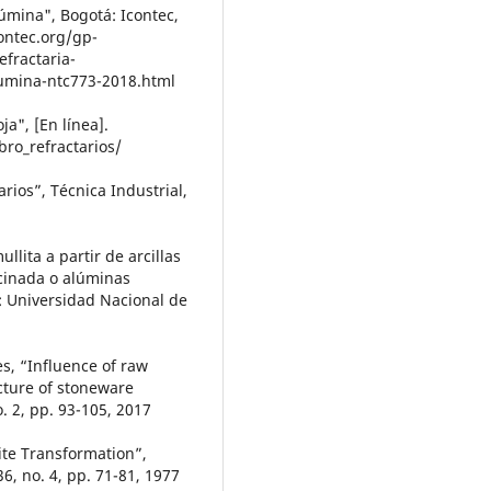
lúmina", Bogotá: Icontec,
contec.org/gp-
refractaria-
lumina-ntc773-2018.html
", [En línea].
ro_refractarios/
arios”, Técnica Industrial,
lita a partir de arcillas
lcinada o alúminas
s: Universidad Nacional de
es, “Influence of raw
cture of stoneware
o. 2, pp. 93-105, 2017
ite Transformation”,
36, no. 4, pp. 71-81, 1977