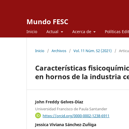
Mundo FESC
Inicio
Actual
Acerca de
Políticas Edi
Inicio
/
Archivos
/
Vol. 11 Núm. S2 (2021)
/
Articu
Características fisicoquímic
en hornos de la industria 
John Freddy Gelves-Díaz
Universidad Francisco de Paula Santander
https://orcid.org/0000-0002-1238-6911
Jessica Viviana Sánchez-Zuñiga