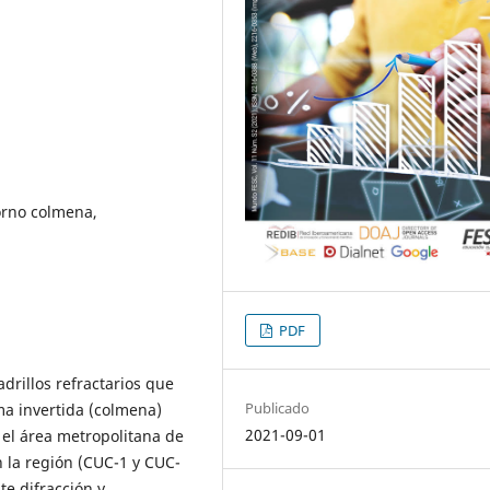
horno colmena,
PDF
adrillos refractarios que
Publicado
ma invertida (colmena)
2021-09-01
n el área metropolitana de
n la región (CUC-1 y CUC-
te difracción y