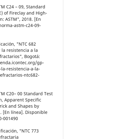
STM C24 – 09, Standard
) of Fireclay and High-
n: ASTM", 2018. [En
m/norma-astm-c24-09-
ficación, "NTC 682
a resistencia a la
ractarios", Bogotá:
tienda.icontec.org/gp-
a-resistencia-a-la-
efractarios-ntc682-
STM C20– 00 Standard Test
n, Apparent Specific
Brick and Shapes by
 [En línea]. Disponible
00-001490
ificación, "NTC 773
efractaria