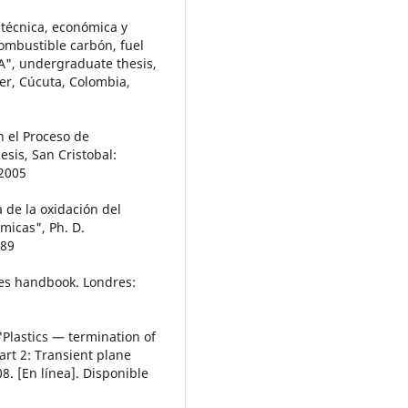
 técnica, económica y
ombustible carbón, fuel
TA", undergraduate thesis,
er, Cúcuta, Colombia,
n el Proceso de
sis, San Cristobal:
 2005
 de la oxidación del
micas", Ph. D.
989
ries handbook. Londres:
"Plastics — termination of
art 2: Transient plane
8. [En línea]. Disponible