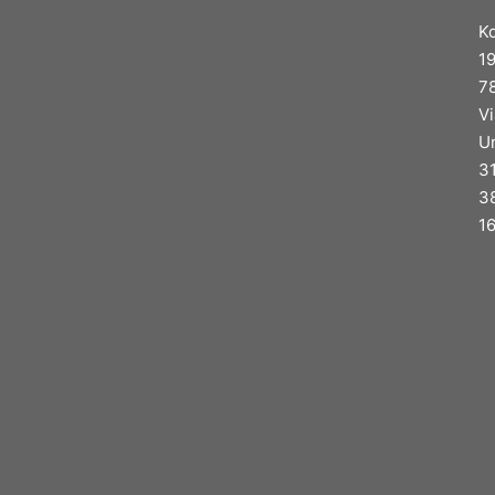
K
1
7
Vi
Un
3
3
1