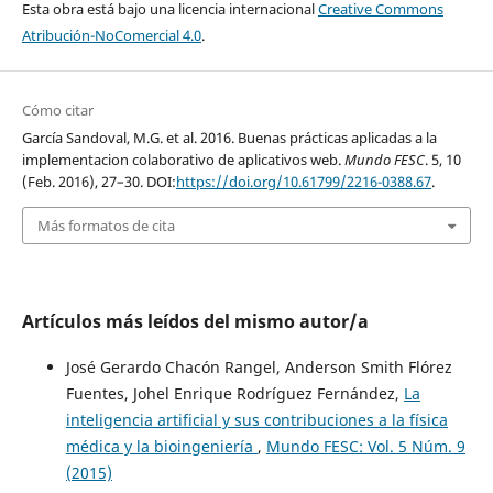
Esta obra está bajo una licencia internacional
Creative Commons
Atribución-NoComercial 4.0
.
Cómo citar
García Sandoval, M.G. et al. 2016. Buenas prácticas aplicadas a la
implementacion colaborativo de aplicativos web.
Mundo FESC
. 5, 10
(Feb. 2016), 27–30. DOI:
https://doi.org/10.61799/2216-0388.67
.
Más formatos de cita
Artículos más leídos del mismo autor/a
José Gerardo Chacón Rangel, Anderson Smith Flórez
Fuentes, Johel Enrique Rodríguez Fernández,
La
inteligencia artificial y sus contribuciones a la física
médica y la bioingeniería
,
Mundo FESC: Vol. 5 Núm. 9
(2015)