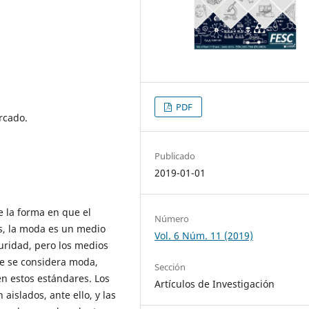
PDF
rcado.
Publicado
2019-01-01
 la forma en que el
Número
es, la moda es un medio
Vol. 6 Núm. 11 (2019)
guridad, pero los medios
ue se considera moda,
Sección
en estos estándares. Los
Artículos de Investigación
islados, ante ello, y las