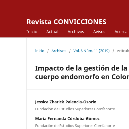
Revista CONVICCIONES
Inicio
Actual
Archivos
Avisos
Acerca
Inicio
/
Archivos
/
Vol. 6 Núm. 11 (2019)
/
Artícul
Impacto de la gestión de l
cuerpo endomorfo en Colo
Jessica Zharick Palencia-Osorio
Fundación de Estudios Superiores Comfanorte
María Fernanda Córdoba-Gómez
Fundación de Estudios Superiores Comfanorte