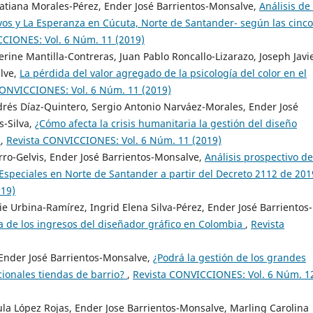
Tatiana Morales-Pérez, Ender José Barrientos-Monsalve,
Análisis de 
vos y La Esperanza en Cúcuta, Norte de Santander- según las cinco
CIONES: Vol. 6 Núm. 11 (2019)
rine Mantilla-Contreras, Juan Pablo Roncallo-Lizarazo, Joseph Javi
alve,
La pérdida del valor agregado de la psicología del color en el
CONVICCIONES: Vol. 6 Núm. 11 (2019)
drés Díaz-Quintero, Sergio Antonio Narváez-Morales, Ender José
-Silva,
¿Cómo afecta la crisis humanitaria la gestión del diseño
?
,
Revista CONVICCIONES: Vol. 6 Núm. 11 (2019)
ro-Gelvis, Ender José Barrientos-Monsalve,
Análisis prospectivo de
s Especiales en Norte de Santander a partir del Decreto 2112 de 20
019)
e Urbina-Ramírez, Ingrid Elena Silva-Pérez, Ender José Barrientos-
a de los ingresos del diseñador gráfico en Colombia
,
Revista
 Ender José Barrientos-Monsalve,
¿Podrá la gestión de los grandes
cionales tiendas de barrio?
,
Revista CONVICCIONES: Vol. 6 Núm. 1
la López Rojas, Ender Jose Barrientos-Monsalve, Marling Carolina