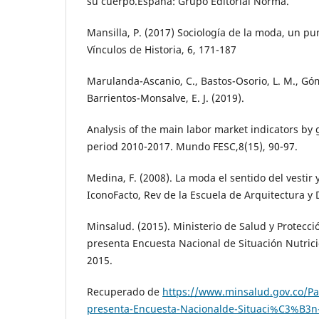
su cuerpo.España: Grupo Editorial Norma.
Mansilla, P. (2017) Sociología de la moda, un pun
Vínculos de Historia, 6, 171-187
Marulanda-Ascanio, C., Bastos-Osorio, L. M., Gó
Barrientos-Monsalve, E. J. (2019).
Analysis of the main labor market indicators by 
period 2010-2017. Mundo FESC,8(15), 90-97.
Medina, F. (2008). La moda el sentido del vestir
IconoFacto, Rev de la Escuela de Arquitectura y D
Minsalud. (2015). Ministerio de Salud y Protecci
presenta Encuesta Nacional de Situación Nutric
2015.
Recuperado de
https://www.minsalud.gov.co/Pa
presenta-Encuesta-Nacionalde-Situaci%C3%B3n-