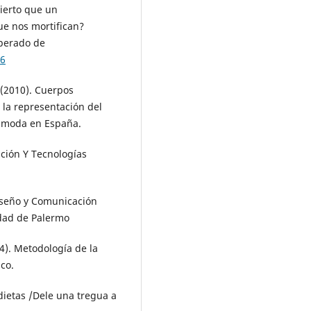
ierto que un
ue nos mortifican?
uperado de
76
 (2010). Cuerpos
 la representación del
e moda en España.
ción Y Tecnologías
Diseño y Comunicación
idad de Palermo
4). Metodología de la
co.
 dietas /Dele una tregua a