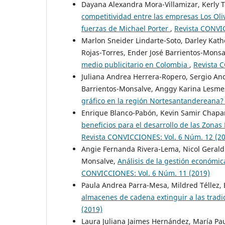
Dayana Alexandra Mora-Villamizar, Kerly 
competitividad entre las empresas Los Oli
fuerzas de Michael Porter
,
Revista CONVIC
Marlon Sneider Lindarte-Soto, Darley Kathe
Rojas-Torres, Ender José Barrientos-Mons
medio publicitario en Colombia
,
Revista 
Juliana Andrea Herrera-Ropero, Sergio An
Barrientos-Monsalve, Anggy Karina Lesmes
gráfico en la región Nortesantandereana
Enrique Blanco-Pabón, Kevin Samir Chapar
beneficios para el desarrollo de las Zona
Revista CONVICCIONES: Vol. 6 Núm. 12 (2
Angie Fernanda Rivera-Lema, Nicol Geraldi
Monsalve,
Análisis de la gestión económic
CONVICCIONES: Vol. 6 Núm. 11 (2019)
Paula Andrea Parra-Mesa, Mildred Téllez,
almacenes de cadena extinguir a las tradi
(2019)
Laura Juliana Jaimes Hernández, María Pau