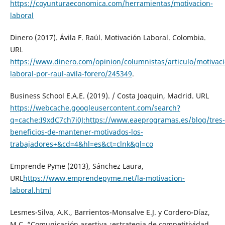
https://coyunturaeconomica.com/herramientas/motivacion-
laboral
Dinero (2017). Ávila F. Raúl. Motivación Laboral. Colombia.
URL
https://www.dinero.com/opinion/columnistas/articulo/motivaci
laboral-por-raul-avila-forero/245349
.
Business School E.A.E. (2019). / Costa Joaquin, Madrid. URL
https://webcache.googleusercontent.com/search?
q=cache:I9xdC7ch7i0J:https://www.eaeprogramas.es/blog/tres-
beneficios-de-mantener-motivados-los-
trabajadores+&cd=4&hl=es&ct=clnk&gl=co
Emprende Pyme (2013), Sánchez Laura,
URL
https://www.emprendepyme.net/la-motivacion-
laboral.html
Lesmes-Silva, A.K., Barrientos-Monsalve E.J. y Cordero-Díaz,
M.C. “Comunicación asertiva ¿estrategia de competitividad