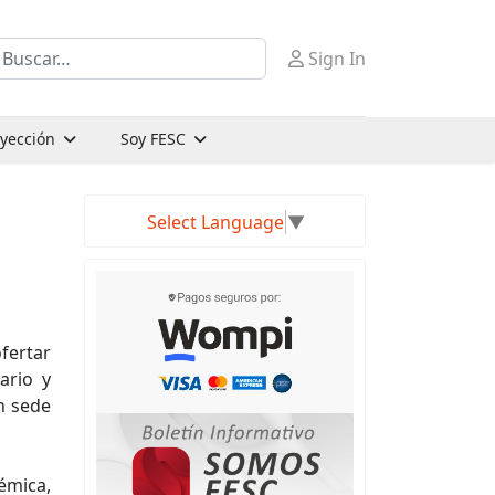
uscar
Sign In
oyección
Soy FESC
Select Language
▼
fertar
ario y
on sede
émica,