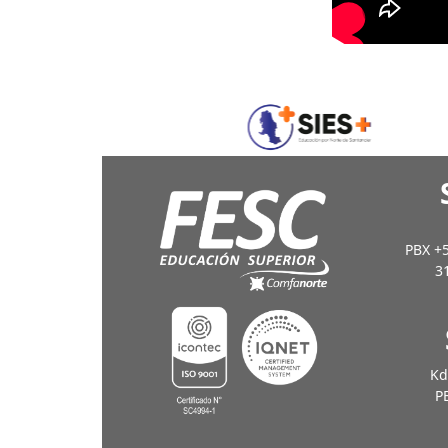
PBX +5
3
Kd
PB