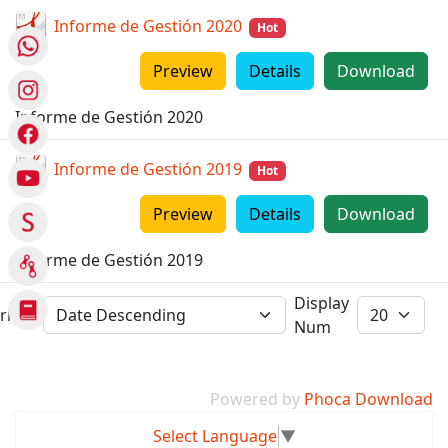
Informe de Gestión 2020
Hot
Preview
Details
Download
Informe de Gestión 2020
Informe de Gestión 2019
Hot
Preview
Details
Download
Informe de Gestión 2019
Display
ring
Num
Powered by
Phoca Download
Select Language
▼