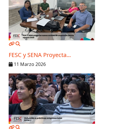
MOD_JTCS_VIEW_ARTICLE_LINK
MOD_JTCS_VIEW_FULL_IMAGE
FESC y SENA Proyecta...
11 Marzo 2026
MOD_JTCS_VIEW_ARTICLE_LINK
MOD_JTCS_VIEW_FULL_IMAGE