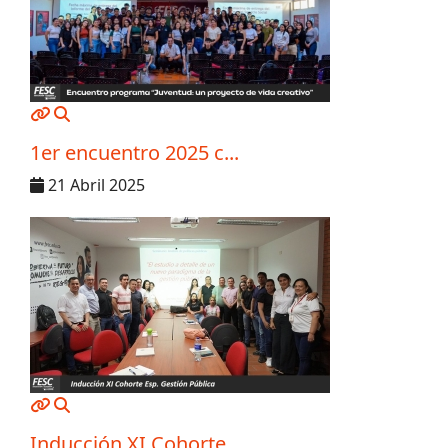
MOD_JTCS_VIEW_ARTICLE_LINK
MOD_JTCS_VIEW_FULL_IMAGE
1er encuentro 2025 c...
21 Abril 2025
MOD_JTCS_VIEW_ARTICLE_LINK
MOD_JTCS_VIEW_FULL_IMAGE
Inducción XI Cohorte...