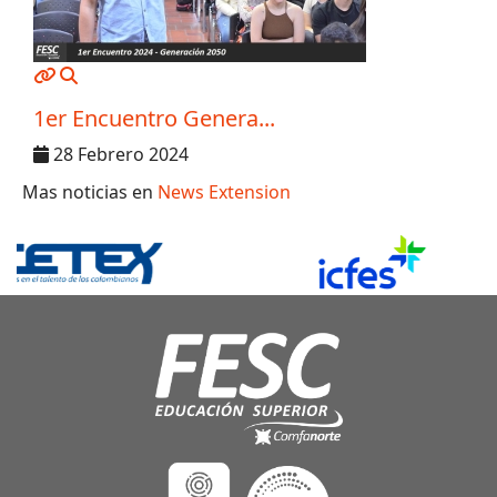
MOD_JTCS_VIEW_ARTICLE_LINK
MOD_JTCS_VIEW_FULL_IMAGE
1er Encuentro Genera...
28 Febrero 2024
Mas noticias en
News Extension