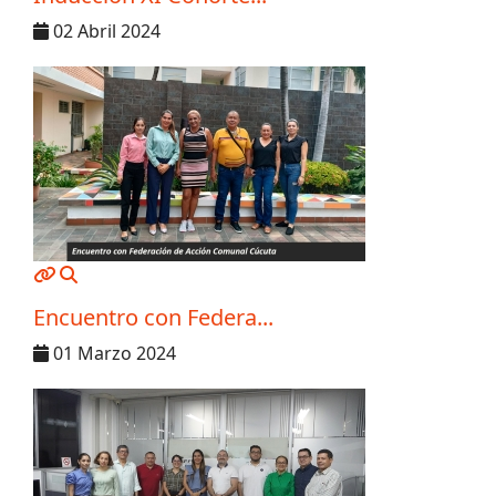
02 Abril 2024
MOD_JTCS_VIEW_ARTICLE_LINK
MOD_JTCS_VIEW_FULL_IMAGE
Encuentro con Federa...
01 Marzo 2024