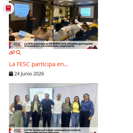
MOD_JTCS_VIEW_ARTICLE_LINK
MOD_JTCS_VIEW_FULL_IMAGE
La FESC participa en...
24 Junio 2026