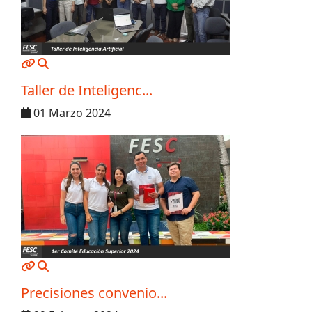
MOD_JTCS_VIEW_ARTICLE_LINK
MOD_JTCS_VIEW_FULL_IMAGE
Taller de Inteligenc...
01 Marzo 2024
MOD_JTCS_VIEW_ARTICLE_LINK
MOD_JTCS_VIEW_FULL_IMAGE
Precisiones convenio...