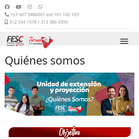
+57 607 5880091 ext 101 102 103
312 354 1578 / 313 386 0356
Quiénes somos