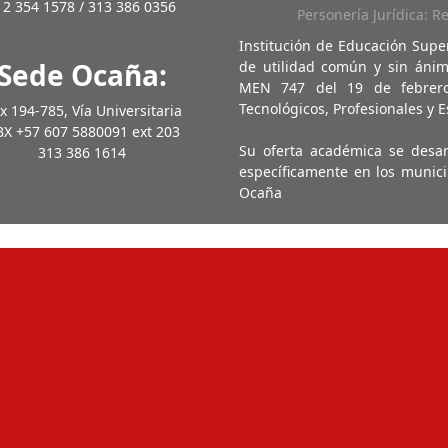
12 354 1578 / 313 386 0356
Personería Jurídica: R
Institución de Educación Supe
Sede Ocaña:
de utilidad común y sin ánim
MEN 747 del 19 de febrero
Tecnológicos, Profesionales y E
x 194-785, Vía Universitaria
X +57 607 5880091 ext 203
Su oferta académica se desa
313 386 1614
específicamente en los munici
Ocaña