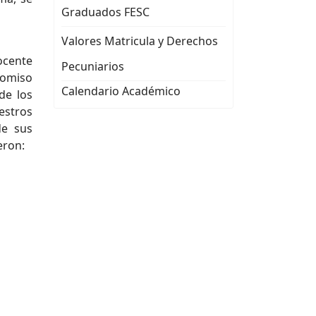
Graduados FESC
Valores Matricula y Derechos
ocente
Pecuniarios
romiso
Calendario Académico
de los
estros
de sus
eron: