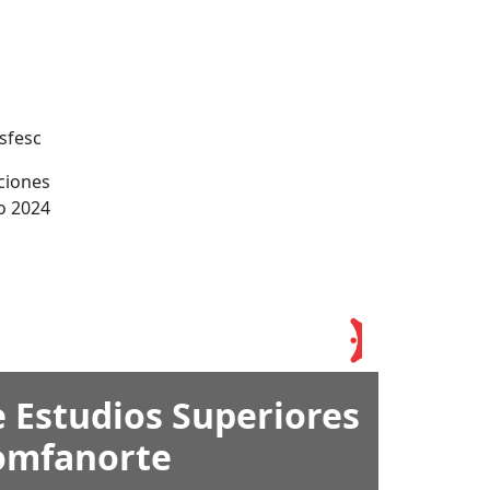
osfesc
ciones
o 2024
 Estudios Superiores
omfanorte