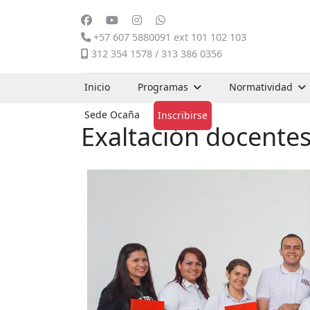
+57 607 5880091 ext 101 102 103
312 354 1578 / 313 386 0356
Inicio
Programas
Normatividad
Sede Ocaña
Inscribirse
Exaltación docentes