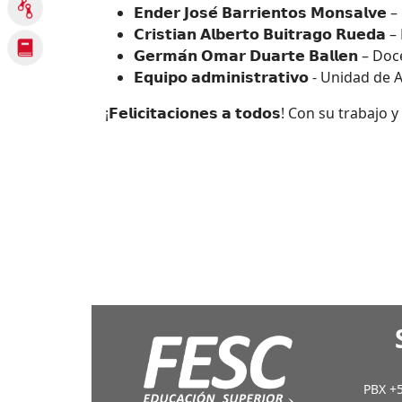
𝗘𝗻𝗱𝗲𝗿 𝗝𝗼𝘀𝗲́ 𝗕𝗮𝗿𝗿𝗶𝗲𝗻𝘁𝗼𝘀 𝗠𝗼𝗻𝘀𝗮
𝗖𝗿𝗶𝘀𝘁𝗶𝗮𝗻 𝗔𝗹𝗯𝗲𝗿𝘁𝗼 𝗕𝘂𝗶𝘁𝗿𝗮𝗴𝗼 
𝗚𝗲𝗿𝗺𝗮́𝗻 𝗢𝗺𝗮𝗿 𝗗𝘂𝗮𝗿𝘁𝗲 𝗕𝗮𝗹𝗹𝗲
𝗘𝗾𝘂𝗶𝗽𝗼 𝗮𝗱𝗺𝗶𝗻𝗶𝘀𝘁𝗿𝗮𝘁𝗶𝘃𝗼 - Uni
¡𝗙𝗲𝗹𝗶𝗰𝗶𝘁𝗮𝗰𝗶𝗼𝗻𝗲𝘀 𝗮 𝘁𝗼𝗱𝗼𝘀! Con 
PBX +5