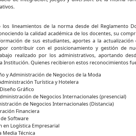
ativos.
do los lineamientos de la norma desde del Reglamento D
econociendo la calidad académica de los docentes, su comp
formación de sus estudiantes, aportes a la actualización 
por contribuir con el posicionamiento y gestión de nu
abajo realizado por los administrativos, aportando des
la Institución. Quienes recibieron estos reconocimientos fu
𝗲𝘇 – Diseño y Administración de Negocios de la Moda
𝗹𝗶𝗻𝗮 – Administración Turística y Hotelera
𝗮𝗹 – Diseño Gráfico
𝗷𝗮𝘀 – Administración de Negocios Internacionales (presencial)
𝗮𝗿 - Administración de Negocios Internacionales (Distancia)
inistración Financiera
iería de Software
– Gestión en Logística Empresarial
on la Media Técnica