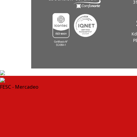
3
Kd
PB
FESC - Mercadeo