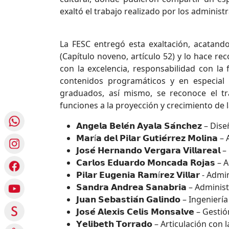
exaltó el trabajo realizado por los administr
La FESC entregó esta exaltación, acatan
(Capítulo noveno, artículo 52) y lo hace r
con la excelencia, responsabilidad con la 
contenidos programáticos y en especial 
graduados, así mismo, se reconoce el tr
funciones a la proyección y crecimiento de 
𝗔𝗻𝗴𝗲𝗹𝗮 𝗕𝗲𝗹𝗲́𝗻 𝗔𝘆𝗮𝗹𝗮 𝗦𝗮́𝗻𝗰𝗵
𝗠𝗮𝗿í𝗮 𝗱𝗲𝗹 𝗣𝗶𝗹𝗮𝗿 𝗚𝘂𝘁𝗶𝗲́𝗿𝗿𝗲𝘇 𝗠𝗼
𝗝𝗼𝘀𝗲́ 𝗛𝗲𝗿𝗻𝗮𝗻𝗱𝗼 𝗩𝗲𝗿𝗴𝗮𝗿𝗮 𝗩𝗶𝗹𝗹𝗮𝗿𝗲
𝗖𝗮𝗿𝗹𝗼𝘀 𝗘𝗱𝘂𝗮𝗿𝗱𝗼 𝗠𝗼𝗻𝗰𝗮𝗱𝗮 𝗥
𝗣𝗶𝗹𝗮𝗿 𝗘𝘂𝗴𝗲𝗻𝗶𝗮 𝗥𝗮𝗺í𝗿𝗲𝘇 𝗩𝗶𝗹𝗹
𝗦𝗮𝗻𝗱𝗿𝗮 𝗔𝗻𝗱𝗿𝗲𝗮 𝗦𝗮𝗻𝗮𝗯𝗿𝗶𝗮 – Adm
𝗝𝘂𝗮𝗻 𝗦𝗲𝗯𝗮𝘀𝘁𝗶𝗮́𝗻 𝗚𝗮𝗹𝗶𝗻𝗱𝗼 – Ingen
𝗝𝗼𝘀𝗲́ 𝗔𝗹𝗲𝘅𝗶𝘀 𝗖𝗲𝗹𝗶𝘀 𝗠𝗼𝗻𝘀𝗮𝗹𝘃𝗲 
𝗬𝗲𝗹𝗶𝗯𝗲𝘁𝗵 𝗧𝗼𝗿𝗿𝗮𝗱𝗼 – Articulación c