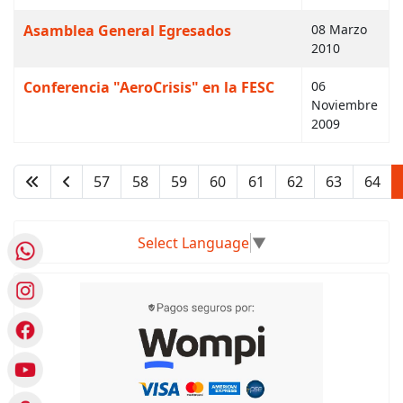
Asamblea General Egresados
08 Marzo
2010
Conferencia "AeroCrisis" en la FESC
06
Noviembre
2009
57
58
59
60
61
62
63
64
Página 65 de 66
Select Language
▼