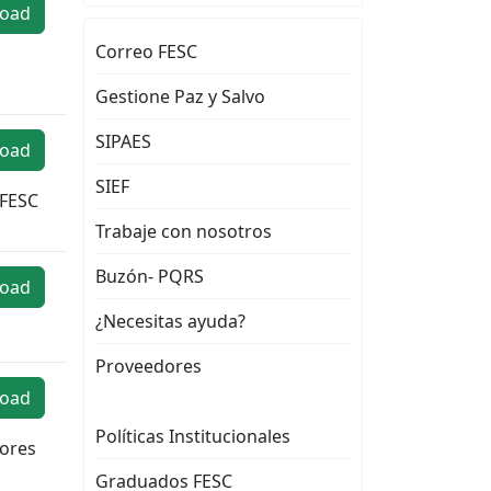
oad
Correo FESC
Gestione Paz y Salvo
SIPAES
oad
SIEF
 FESC
Trabaje con nosotros
Buzón- PQRS
oad
¿Necesitas ayuda?
Proveedores
oad
Políticas Institucionales
iores
Graduados FESC