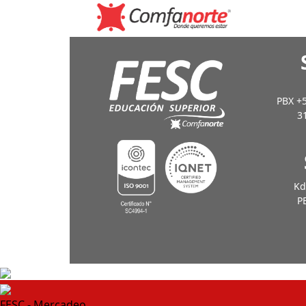
PBX +5
3
Kd
PB
FESC - Mercadeo