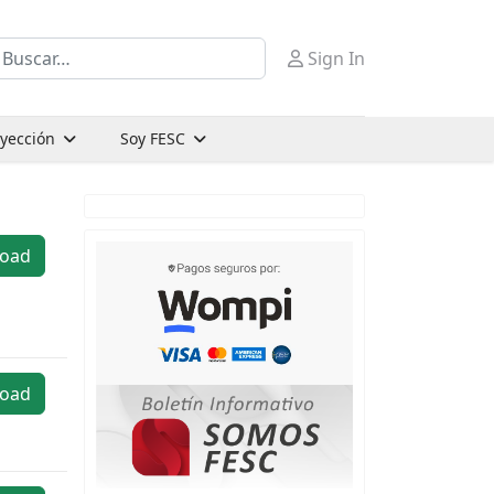
uscar
Sign In
oyección
Soy FESC
oad
oad