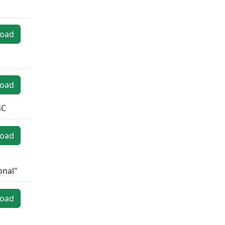
oad
oad
SC
oad
onal"
oad