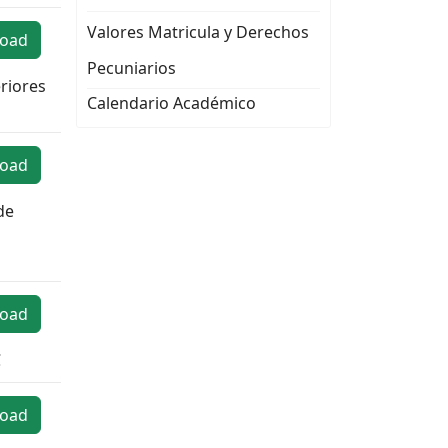
Valores Matricula y Derechos
oad
Pecuniarios
eriores
Calendario Académico
oad
de
oad
C
oad