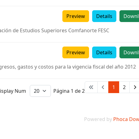
Preview
Details
Downl
undación de Estudios Superiores Comfanorte FESC
Preview
Details
Downl
resos, gastos y costos para la
vigencia
fiscal del
año
2012
1
2
isplay Num
Página 1 de 2
Powered by
Phoca Dow