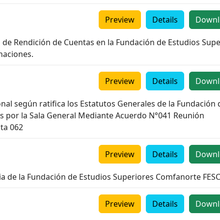
Preview
Details
Downl
nal de Rendición de Cuentas en la Fundación de Estudios Sup
naciones.
Preview
Details
Downl
onal según ratifica los Estatutos Generales de la Fundación 
s por la Sala General Mediante Acuerdo N°041 Reunión
cta 062
Preview
Details
Downl
ria de la Fundación de Estudios Superiores Comfanorte FES
Preview
Details
Downl