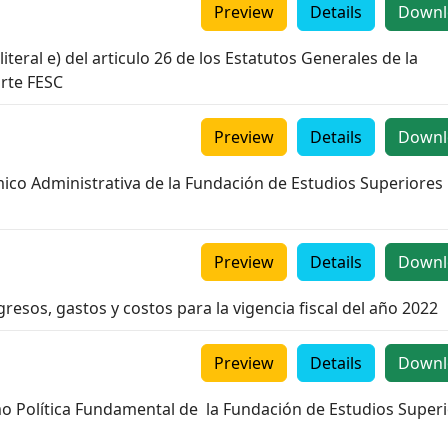
Preview
Details
Downl
literal e) del articulo 26 de los Estatutos Generales de la
rte FESC
Preview
Details
Downl
mico Administrativa de la Fundación de Estudios Superiores
Preview
Details
Downl
resos, gastos y costos para la vigencia fiscal del año 2022
Preview
Details
Downl
omo Política Fundamental de la Fundación de Estudios Super