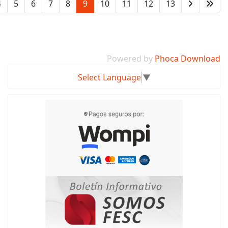
4
5
6
7
8
9
10
11
12
13
Powered by
Phoca Download
Select Language
▼