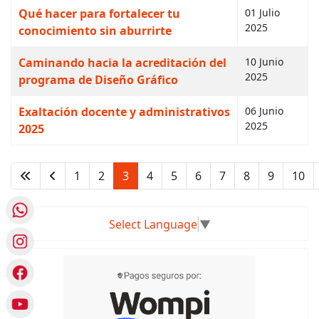
Qué hacer para fortalecer tu
01 Julio
2025
conocimiento sin aburrirte
Caminando hacia la acreditación del
10 Junio
2025
programa de Diseño Gráfico
Exaltación docente y administrativos
06 Junio
2025
2025
1
2
3
4
5
6
7
8
9
10
Página 3 de 66
Select Language
▼