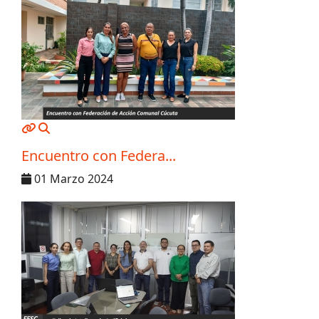
MOD_JTCS_VIEW_ARTICLE_LINK
MOD_JTCS_VIEW_FULL_IMAGE
Encuentro con Federa...
01 Marzo 2024