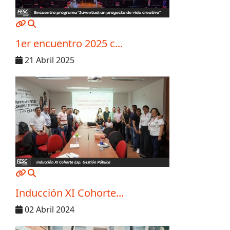
MOD_JTCS_VIEW_ARTICLE_LINK
MOD_JTCS_VIEW_FULL_IMAGE
1er encuentro 2025 c...
21 Abril 2025
MOD_JTCS_VIEW_ARTICLE_LINK
MOD_JTCS_VIEW_FULL_IMAGE
Inducción XI Cohorte...
02 Abril 2024