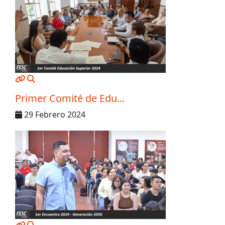
MOD_JTCS_VIEW_ARTICLE_LINK
MOD_JTCS_VIEW_FULL_IMAGE
Primer Comité de Edu...
29 Febrero 2024
MOD_JTCS_VIEW_ARTICLE_LINK
MOD_JTCS_VIEW_FULL_IMAGE