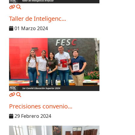
MOD_JTCS_VIEW_ARTICLE_LINK
MOD_JTCS_VIEW_FULL_IMAGE
Taller de Inteligenc...
01 Marzo 2024
MOD_JTCS_VIEW_ARTICLE_LINK
MOD_JTCS_VIEW_FULL_IMAGE
Precisiones convenio...
29 Febrero 2024