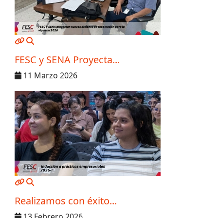
MOD_JTCS_VIEW_ARTICLE_LINK
MOD_JTCS_VIEW_FULL_IMAGE
FESC y SENA Proyecta...
11 Marzo 2026
MOD_JTCS_VIEW_ARTICLE_LINK
MOD_JTCS_VIEW_FULL_IMAGE
Realizamos con éxito...
13 Febrero 2026