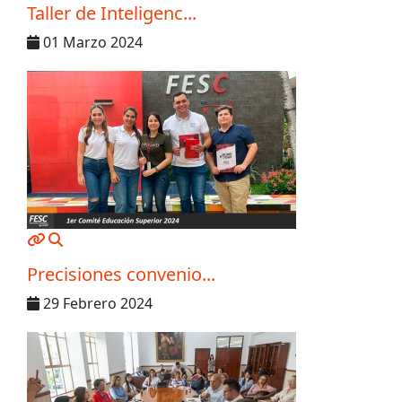
Taller de Inteligenc...
01 Marzo 2024
MOD_JTCS_VIEW_ARTICLE_LINK
MOD_JTCS_VIEW_FULL_IMAGE
Precisiones convenio...
29 Febrero 2024