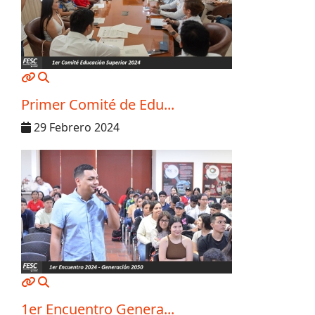
MOD_JTCS_VIEW_ARTICLE_LINK
MOD_JTCS_VIEW_FULL_IMAGE
Primer Comité de Edu...
29 Febrero 2024
MOD_JTCS_VIEW_ARTICLE_LINK
MOD_JTCS_VIEW_FULL_IMAGE
1er Encuentro Genera...