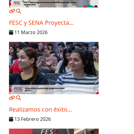
MOD_JTCS_VIEW_ARTICLE_LINK
MOD_JTCS_VIEW_FULL_IMAGE
FESC y SENA Proyecta...
11 Marzo 2026
MOD_JTCS_VIEW_ARTICLE_LINK
MOD_JTCS_VIEW_FULL_IMAGE
Realizamos con éxito...
13 Febrero 2026