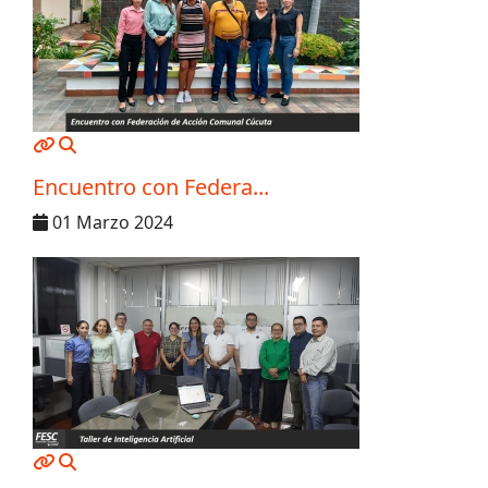
MOD_JTCS_VIEW_ARTICLE_LINK
MOD_JTCS_VIEW_FULL_IMAGE
Encuentro con Federa...
01 Marzo 2024
MOD_JTCS_VIEW_ARTICLE_LINK
MOD_JTCS_VIEW_FULL_IMAGE