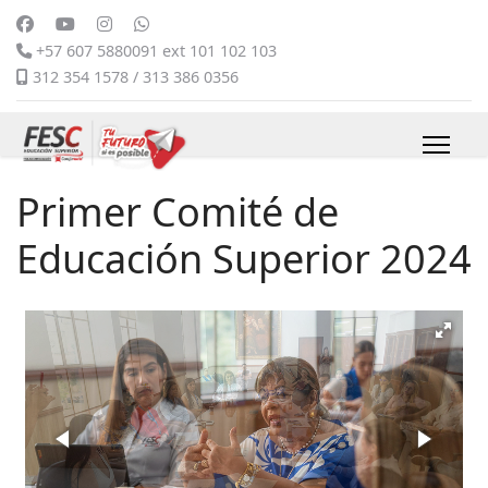
+57 607 5880091 ext 101 102 103
312 354 1578 / 313 386 0356
Primer Comité de
Educación Superior 2024