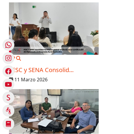
MOD_JTCS_VIEW_ARTICLE_LINK
MOD_JTCS_VIEW_FULL_IMAGE
FESC y SENA Consolid...
11 Marzo 2026