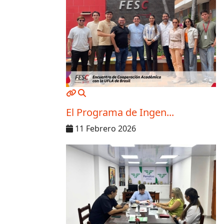
MOD_JTCS_VIEW_ARTICLE_LINK
MOD_JTCS_VIEW_FULL_IMAGE
El Programa de Ingen...
11 Febrero 2026