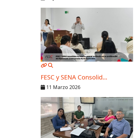
MOD_JTCS_VIEW_ARTICLE_LINK
MOD_JTCS_VIEW_FULL_IMAGE
FESC y SENA Consolid...
11 Marzo 2026