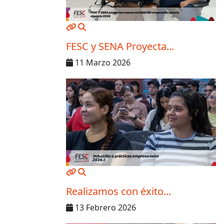
MOD_JTCS_VIEW_ARTICLE_LINK
MOD_JTCS_VIEW_FULL_IMAGE
FESC y SENA Proyecta...
11 Marzo 2026
MOD_JTCS_VIEW_ARTICLE_LINK
MOD_JTCS_VIEW_FULL_IMAGE
Realizamos con éxito...
13 Febrero 2026