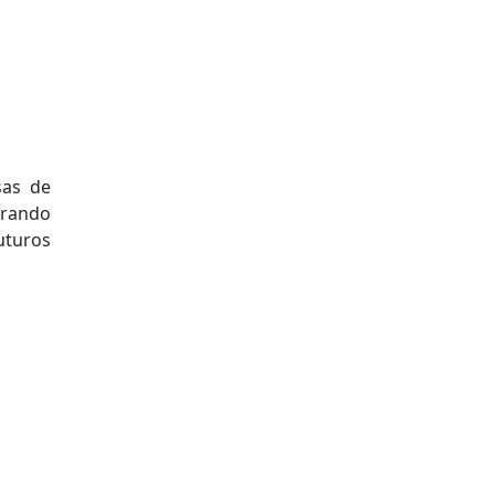
sas de
grando
uturos