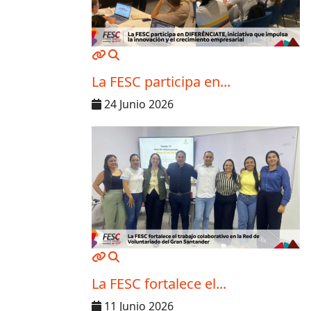
MOD_JTCS_VIEW_ARTICLE_LINK
MOD_JTCS_VIEW_FULL_IMAGE
La FESC participa en...
24 Junio 2026
MOD_JTCS_VIEW_ARTICLE_LINK
MOD_JTCS_VIEW_FULL_IMAGE
La FESC fortalece el...
11 Junio 2026