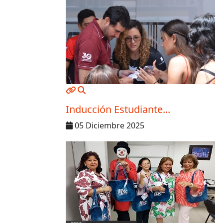
MOD_JTCS_VIEW_ARTICLE_LINK
MOD_JTCS_VIEW_FULL_IMAGE
Inducción Estudiante...
05 Diciembre 2025