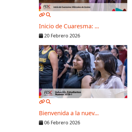
MOD_JTCS_VIEW_ARTICLE_LINK
MOD_JTCS_VIEW_FULL_IMAGE
Inicio de Cuaresma: ...
20 Febrero 2026
MOD_JTCS_VIEW_ARTICLE_LINK
MOD_JTCS_VIEW_FULL_IMAGE
Bienvenida a la nuev...
06 Febrero 2026