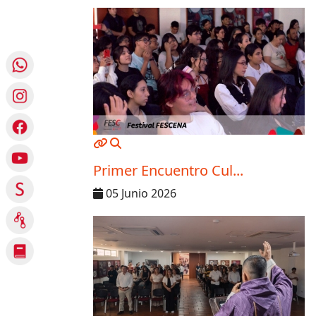
MOD_JTCS_VIEW_ARTICLE_LINK
MOD_JTCS_VIEW_FULL_IMAGE
Primer Encuentro Cul...
05 Junio 2026