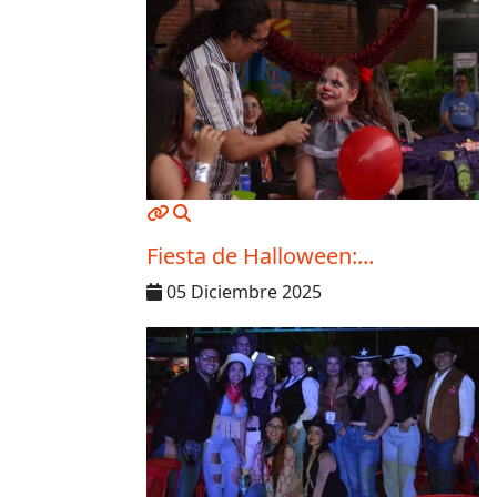
MOD_JTCS_VIEW_ARTICLE_LINK
MOD_JTCS_VIEW_FULL_IMAGE
Fiesta de Halloween:...
05 Diciembre 2025