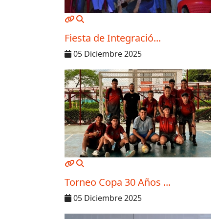
MOD_JTCS_VIEW_ARTICLE_LINK
MOD_JTCS_VIEW_FULL_IMAGE
Fiesta de Integració...
05 Diciembre 2025
MOD_JTCS_VIEW_ARTICLE_LINK
MOD_JTCS_VIEW_FULL_IMAGE
Torneo Copa 30 Años ...
05 Diciembre 2025